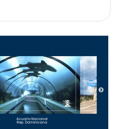
Acuarío Nacional
Alcázar 
Rep. Dominicana
Rep. Do