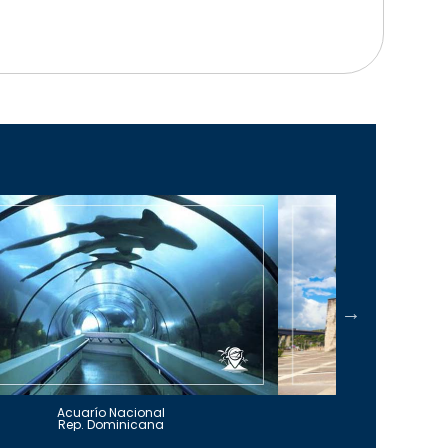
Acuarío Nacional
Alcázar 
Rep. Dominicana
Rep. Do