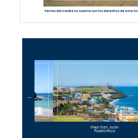
Ferries del Caribe no cuenta con los derechos de esta fo
Guajataca
Viejo San Juan
to Rico
Puerto Rico