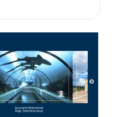
Acuarío Nacional
Alcázar 
Rep. Dominicana
Rep. Do