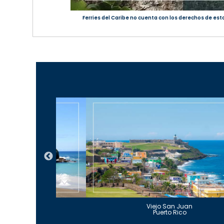
Ferries del Caribe no cuenta con los derechos de esta 
Guajataca
Viejo San Juan
to Rico
Puerto Rico