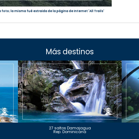
foto; la misma fué extraida de la página de Internet 'All Trails'
Más destinos
27 saltos Damajagua
Rep. Dominicana