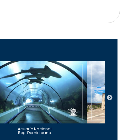
Acuarío Nacional
Alcázar 
Rep. Dominicana
Rep. Do