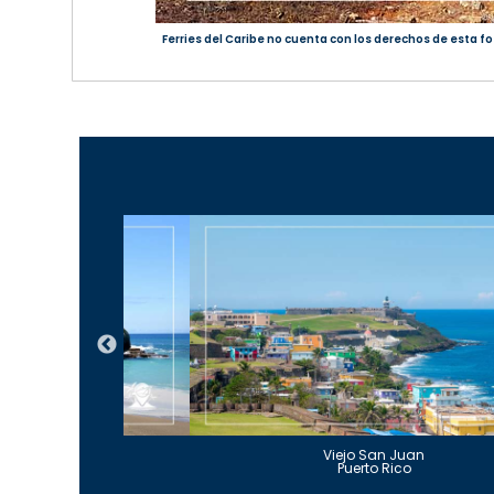
Ferries del Caribe no cuenta con los derechos de esta fot
Guajataca
Viejo San Juan
to Rico
Puerto Rico