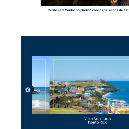
Ferries del Caribe no cuenta con los derechos de est
Guajataca
Viejo San Juan
to Rico
Puerto Rico