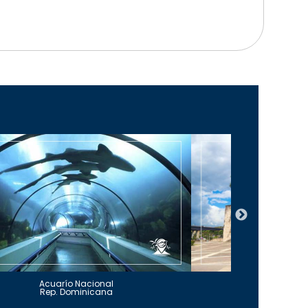
Acuarío Nacional
Alcázar 
Rep. Dominicana
Rep. Do