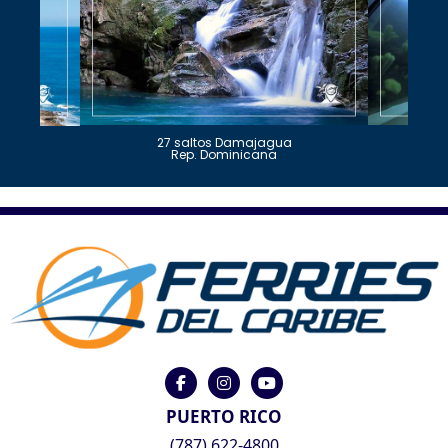
27 saltos Damajagua
Rep. Dominicana
PUERTO RICO
(787) 622-4800