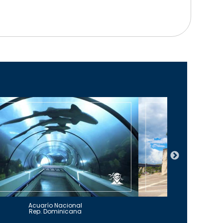
Acuarío Nacional
Alcázar 
Rep. Dominicana
Rep. Do