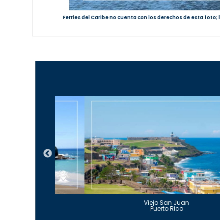
Ferries del Caribe no cuenta con los derechos de esta foto;
Guajataca
Viejo San Juan
to Rico
Puerto Rico