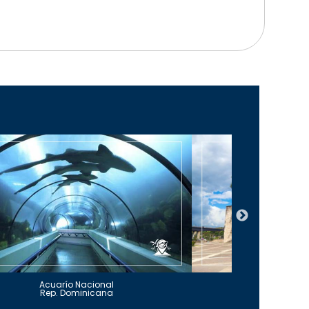
Acuarío Nacional
Alcázar 
Rep. Dominicana
Rep. Do