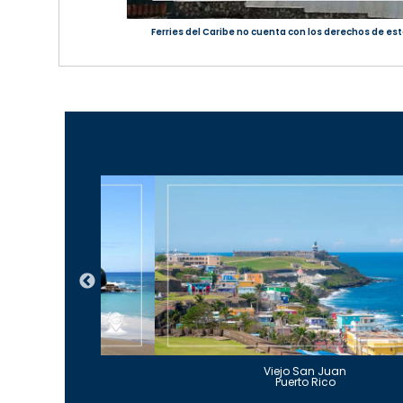
Ferries del Caribe no cuenta con los derechos de est
Guajataca
Viejo San Juan
to Rico
Puerto Rico