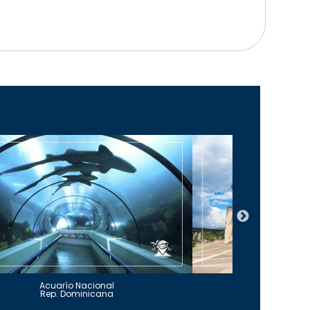
Acuarío Nacional
Alcázar 
Rep. Dominicana
Rep. Do