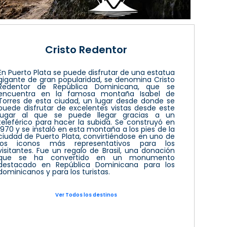
Cristo Redentor
En Puerto Plata se puede disfrutar de una estatua
gigante de gran popularidad, se denomina Cristo
Redentor de República Dominicana, que se
encuentra en la famosa montaña Isabel de
Torres de esta ciudad, un lugar desde donde se
puede disfrutar de excelentes vistas desde este
lugar al que se puede llegar gracias a un
teleférico para hacer la subida. Se construyó en
1970 y se instaló en esta montaña a los pies de la
ciudad de Puerto Plata, convirtiéndose en uno de
los iconos más representativos para los
visitantes. Fue un regalo de Brasil, una donación
que se ha convertido en un monumento
destacado en República Dominicana para los
dominicanos y para los turistas.
Ver Todos los destinos