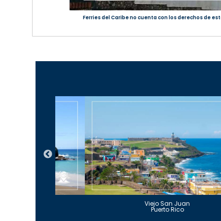
Ferries del Caribe no cuenta con los derechos de est
Guajataca
Viejo San Juan
to Rico
Puerto Rico