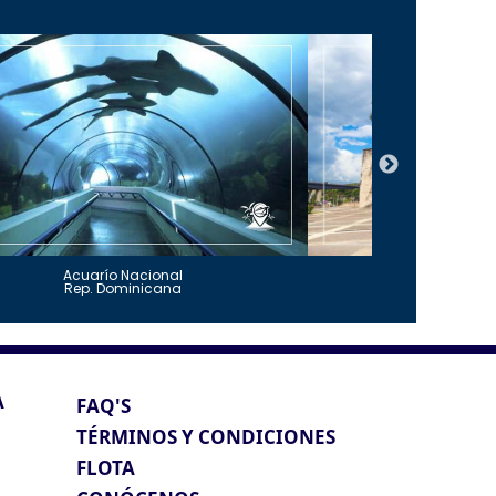
Acuarío Nacional
Alcázar 
Rep. Dominicana
Rep. Do
A
FAQ'S
TÉRMINOS Y CONDICIONES
FLOTA