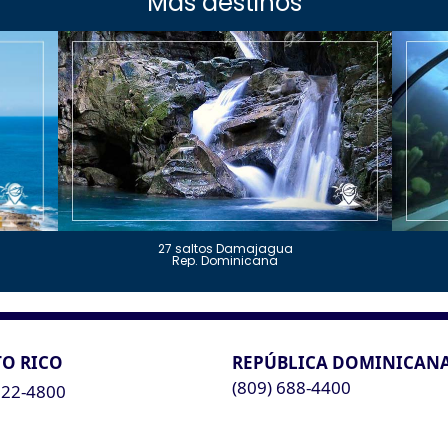
Más destinos
27 saltos Damajagua
Rep. Dominicana
O RICO
REPÚBLICA DOMINICAN
(809) 688-4400
622-4800