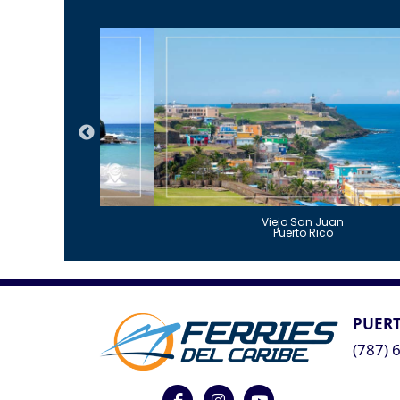
Guajataca
Viejo San Juan
to Rico
Puerto Rico
PUERT
(787) 