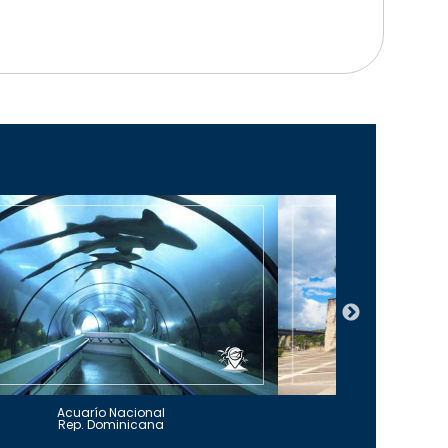
Acuarío Nacional
Alcázar 
Rep. Dominicana
Rep. Do