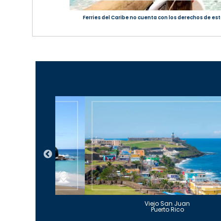
Ferries del Caribe no cuenta con los derechos de est
Guajataca
Viejo San Juan
to Rico
Puerto Rico