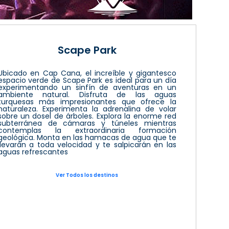
Scape Park
Ubicado en Cap Cana, el increíble y gigantesco
espacio verde de Scape Park es ideal para un día
experimentando un sinfín de aventuras en un
ambiente natural. Disfruta de las aguas
turquesas más impresionantes que ofrece la
naturaleza. Experimenta la adrenalina de volar
sobre un dosel de árboles. Explora la enorme red
subterránea de cámaras y túneles mientras
contemplas la extraordinaria formación
geológica. Monta en las hamacas de agua que te
llevarán a toda velocidad y te salpicarán en las
aguas refrescantes
Ver Todos los destinos