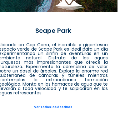
Scape Park
Ubicado en Cap Cana, el increíble y gigantesco
espacio verde de Scape Park es ideal para un día
experimentando un sinfín de aventuras en un
ambiente natural. Disfruta de las aguas
turquesas más impresionantes que ofrece la
naturaleza. Experimenta la adrenalina de volar
sobre un dosel de árboles. Explora la enorme red
subterránea de cámaras y túneles mientras
contemplas la extraordinaria formación
geológica. Monta en las hamacas de agua que te
llevarán a toda velocidad y te salpicarán en las
aguas refrescantes
Ver Todos los destinos