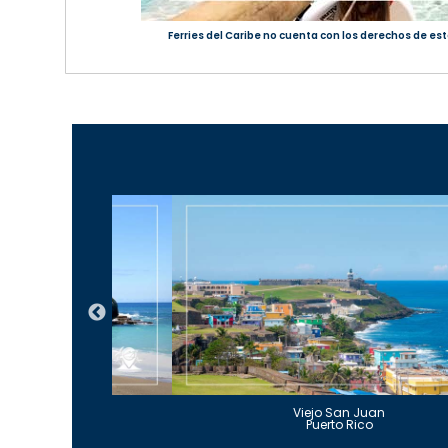
Ferries del Caribe no cuenta con los derechos de est
Guajataca
Viejo San Juan
to Rico
Puerto Rico