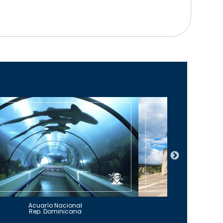
Acuarío Nacional
Alcázar 
Rep. Dominicana
Rep. Do