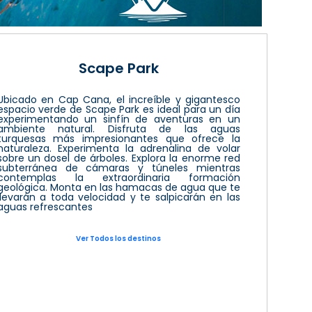
Scape Park
Ubicado en Cap Cana, el increíble y gigantesco
espacio verde de Scape Park es ideal para un día
experimentando un sinfín de aventuras en un
ambiente natural. Disfruta de las aguas
turquesas más impresionantes que ofrece la
naturaleza. Experimenta la adrenalina de volar
sobre un dosel de árboles. Explora la enorme red
subterránea de cámaras y túneles mientras
contemplas la extraordinaria formación
geológica. Monta en las hamacas de agua que te
llevarán a toda velocidad y te salpicarán en las
aguas refrescantes
Ver Todos los destinos