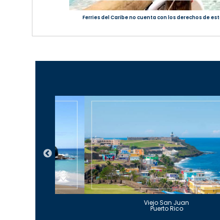
Ferries del Caribe no cuenta con los derechos de est
Guajataca
Viejo San Juan
to Rico
Puerto Rico