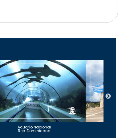
Acuarío Nacional
Alcázar 
Rep. Dominicana
Rep. Do