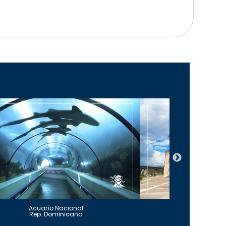
Acuarío Nacional
Alcázar 
Rep. Dominicana
Rep. Do