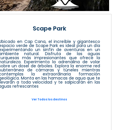
Scape Park
Ubicado en Cap Cana, el increíble y gigantesco
espacio verde de Scape Park es ideal para un día
experimentando un sinfín de aventuras en un
ambiente natural. Disfruta de las aguas
turquesas más impresionantes que ofrece la
naturaleza. Experimenta la adrenalina de volar
sobre un dosel de árboles. Explora la enorme red
subterránea de cámaras y túneles mientras
contemplas la extraordinaria formación
geológica. Monta en las hamacas de agua que te
llevarán a toda velocidad y te salpicarán en las
aguas refrescantes
Ver Todos los destinos