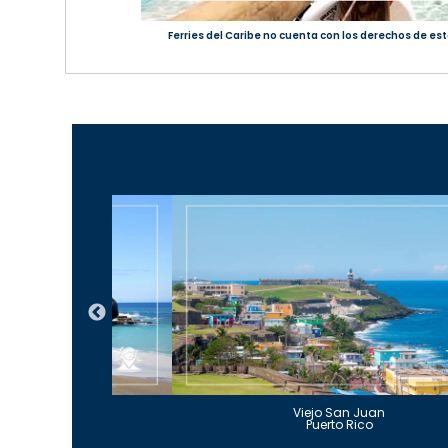
Ferries del Caribe no cuenta con los derechos de est
Guajataca
Viejo San Juan
to Rico
Puerto Rico