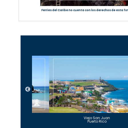
Ferries del Caribe no cuenta con los derechos de esta fo
Guajataca
Viejo San Juan
to Rico
Puerto Rico