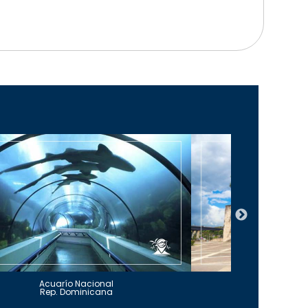
Acuarío Nacional
Alcázar 
Rep. Dominicana
Rep. Do