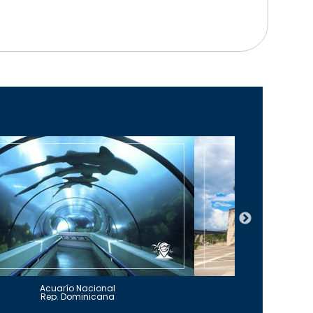
Acuarío Nacional
Alcázar 
Rep. Dominicana
Rep. Do