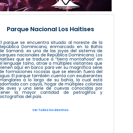
Parque Nacional Los Haitises
El parque se encuentra situado al noreste de la
República Dominicana, enmarcado en la Bahía
de Samaná. es una de las joyas del sistema de
parques nacionales de República Dominicana. Los
Haitises que se traduce a “tierra montañosa” en
el lenguaje taíno, atrae a múltiples visitantes que
vienen aquí en barco para ver su magnífica serie
de formaciones rocosas que se elevan fuera del
agua. El parque también cuenta con exuberantes
manglares a lo largo de su bahía, la cual está
adornada con cayos, hogar de múltiples colonias
de aves y una serie de cuevas conocidas por
tener la mayor cantidad de petroglifos y
pictografías del país.
Ver Todos los destinos