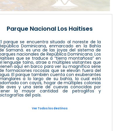
Parque Nacional Los Haitises
El parque se encuentra situado al noreste de la
República Dominicana, enmarcado en la Bahía
de Samaná. es una de las joyas del sistema de
parques nacionales de República Dominicana. Los
Haitises que se traduce a “tierra montañosa” en
el lenguaje taíno, atrae a múltiples visitantes que
vienen aquí en barco para ver su magnífica serie
de formaciones rocosas que se elevan fuera del
agua. El parque también cuenta con exuberantes
manglares a lo largo de su bahía, la cual está
adornada con cayos, hogar de múltiples colonias
de aves y una serie de cuevas conocidas por
tener la mayor cantidad de petroglifos y
pictografías del país.
Ver Todos los destinos