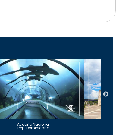
Acuarío Nacional
Alcázar 
Rep. Dominicana
Rep. Do