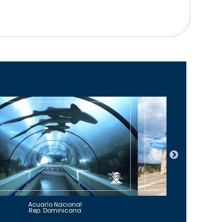
Acuarío Nacional
Alcázar 
Rep. Dominicana
Rep. Do