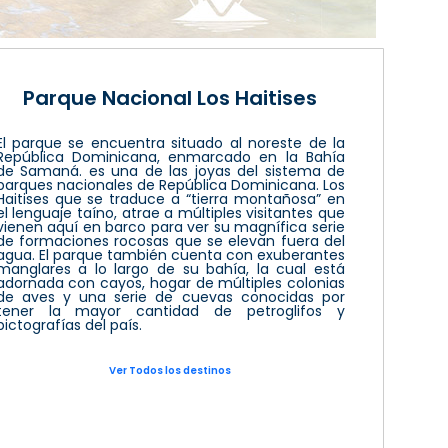
Parque Nacional Los Haitises
El parque se encuentra situado al noreste de la
República Dominicana, enmarcado en la Bahía
de Samaná. es una de las joyas del sistema de
parques nacionales de República Dominicana. Los
Haitises que se traduce a “tierra montañosa” en
el lenguaje taíno, atrae a múltiples visitantes que
vienen aquí en barco para ver su magnífica serie
de formaciones rocosas que se elevan fuera del
agua. El parque también cuenta con exuberantes
manglares a lo largo de su bahía, la cual está
adornada con cayos, hogar de múltiples colonias
de aves y una serie de cuevas conocidas por
tener la mayor cantidad de petroglifos y
pictografías del país.
Ver Todos los destinos