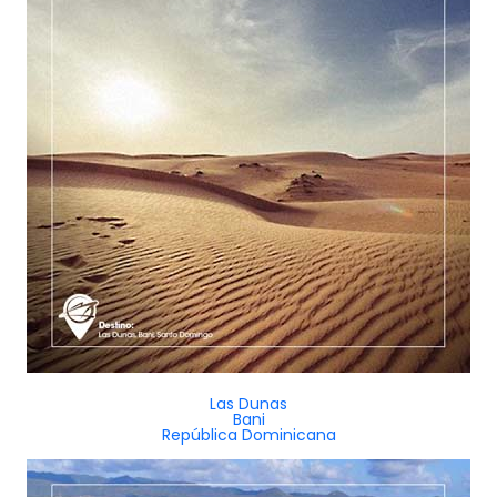
Las Dunas
Bani
República Dominicana