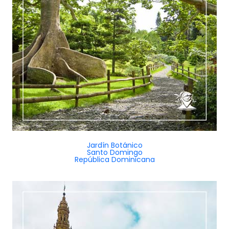
Jardín Botánico
Santo Domingo
República Dominicana