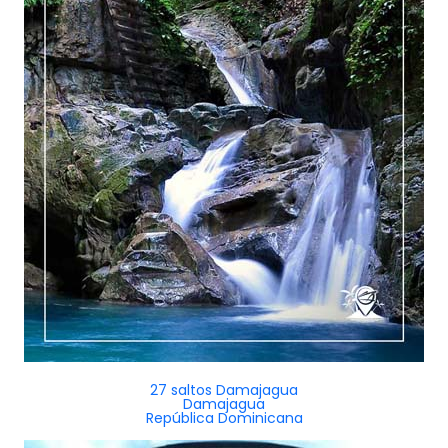
27 saltos Damajagua
Damajagua
República Dominicana