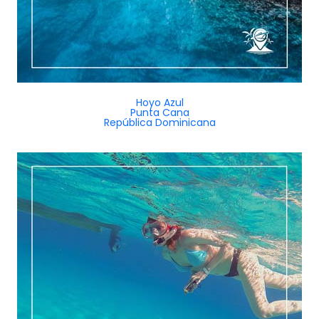
Hoyo Azul
Punta Cana
República Dominicana