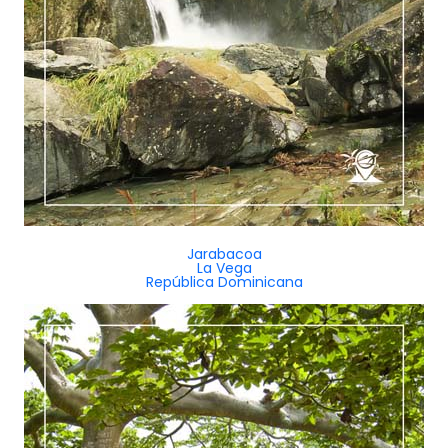
Jarabacoa
La Vega
República Dominicana