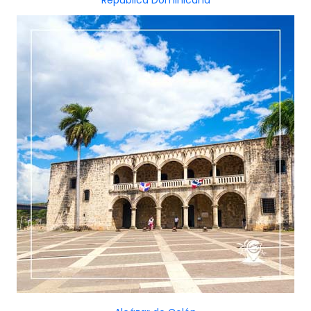
República Dominicana