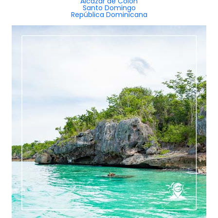
Alcázar de Colón
Santo Domingo
República Dominicana