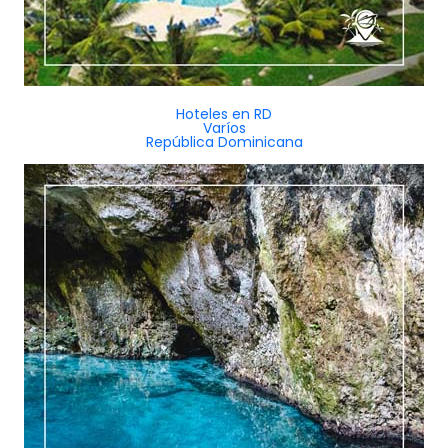
Hoteles en RD
Varíos
República Dominicana