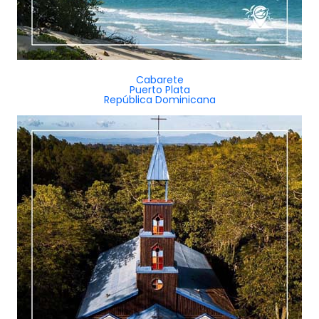
Cabarete
Puerto Plata
República Dominicana