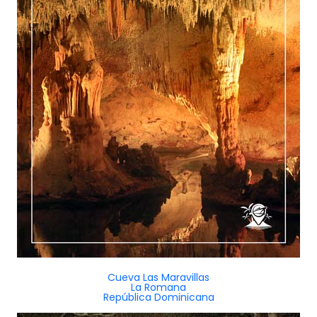
Cueva Las Maravillas
La Romana
República Dominicana