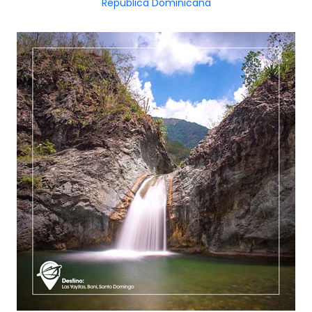
República Dominicana