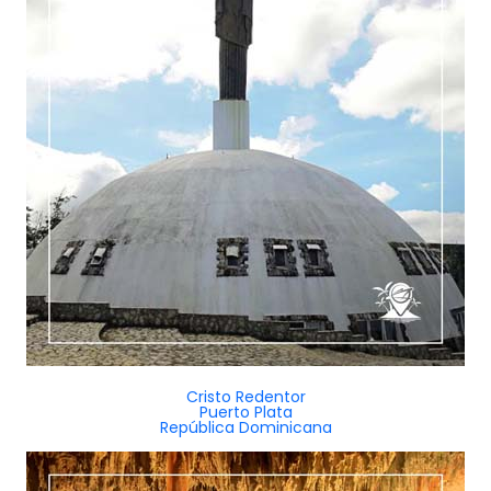
Cristo Redentor
Puerto Plata
República Dominicana