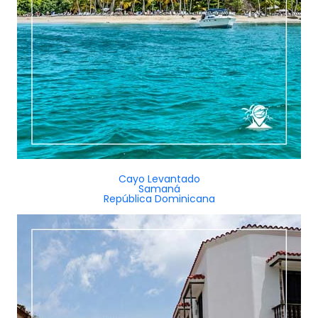
Cayo Levantado
Samaná
República Dominicana