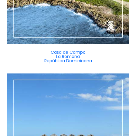
Casa de Campo
La Romana
República Dominicana