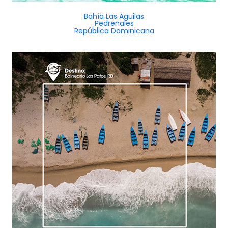
Bahía Las Aguilas
Pedreñales
República Dominicana