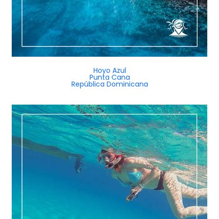
Hoyo Azul
Punta Cana
República Dominicana