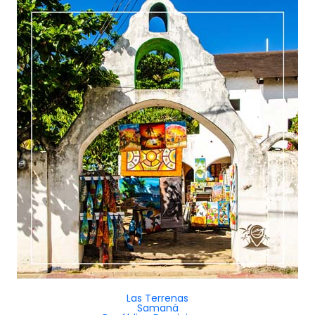
Las Terrenas
Samaná