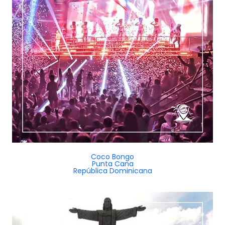
Coco Bongo
Punta Cana
República Dominicana