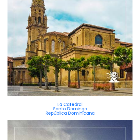
La Catedral
Santo Domingo
República Dominicana