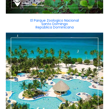
El Parque Zoologico Nacional
Santo Domingo
República Dominicana