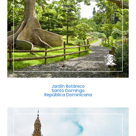
Jardín Botánico
Santo Domingo
República Dominicana