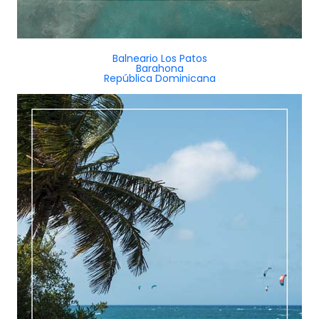
Balneario Los Patos
Barahona
República Dominicana