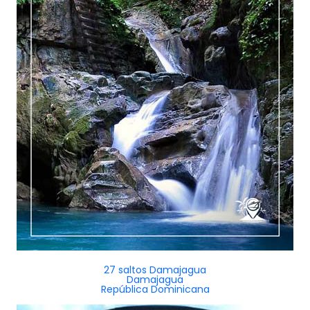
27 saltos Damajagua
Damajagua
República Dominicana