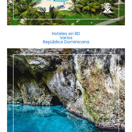
Hoteles en RD
Varíos
República Dominicana