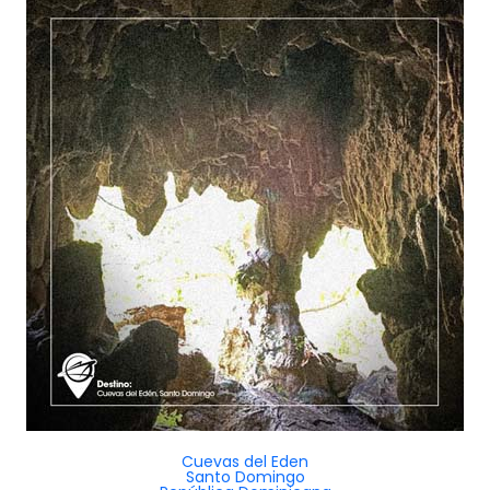
Cuevas del Eden
Santo Domingo