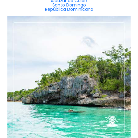
Alcázar de Colón
Santo Domingo
República Dominicana