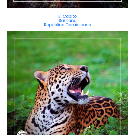
El Cabito
Samaná
República Dominicana