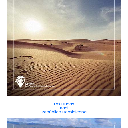
Las Dunas
Bani
República Dominicana