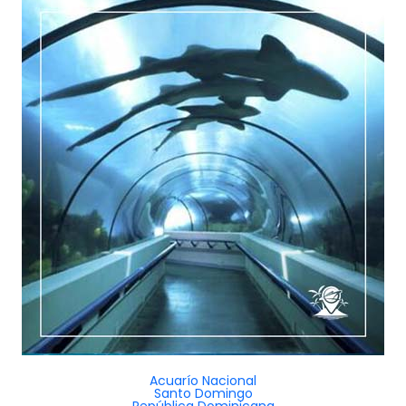
Acuarío Nacional
Santo Domingo