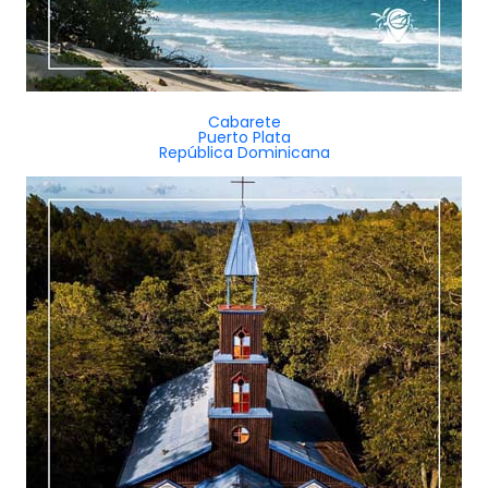
Cabarete
Puerto Plata
República Dominicana