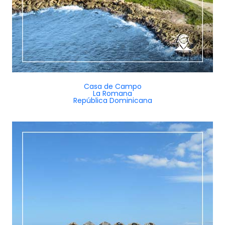
Casa de Campo
La Romana
República Dominicana