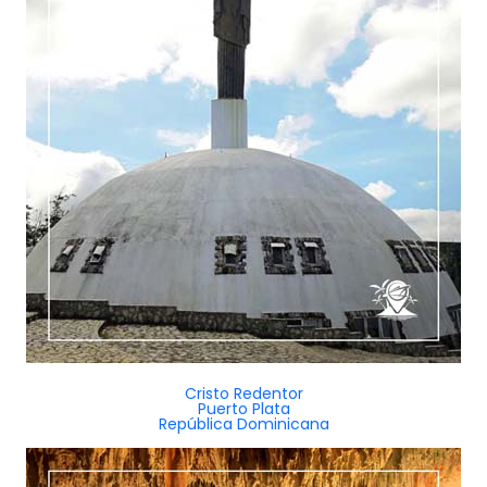
Cristo Redentor
Puerto Plata
República Dominicana