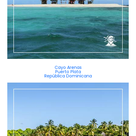
Cayo Arenas
Puerto Plata
República Dominicana