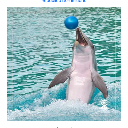
República Dominicana