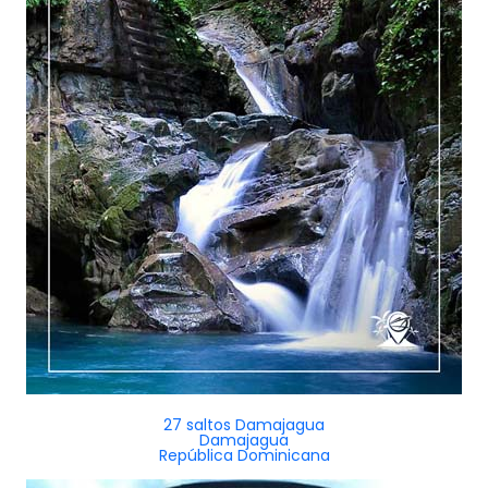
27 saltos Damajagua
Damajagua
República Dominicana