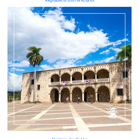
República Dominicana