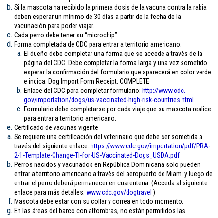
Si la mascota ha recibido la primera dosis de la vacuna contra la rabia
deben esperar un mínimo de 30 días a partir de la fecha de la
vacunación para poder viajar.
Cada perro debe tener su “microchip”
Forma completada de CDC para entrar a territorio americano:
El dueño debe completar una forma que se accede a través de la
página del CDC. Debe completar la forma larga y una vez sometido
esperar la confirmación del formulario que aparecerá en color verde
e indica: Dog Import Form Receipt: COMPLETE
Enlace del CDC para completar formulario:
http://www.cdc.
gov/importation/dogs/us-
vaccinated-high-risk-
countries.html
Formulario debe completarse por cada viaje que su mascota realice
para entrar a territorio americano.
Certificado de vacunas vigente
Se requiere una certificación del veterinario que debe ser sometida a
través del siguiente enlace:
https://www.cdc.gov/
importation/pdf/PRA-
2-1-
Template-Change-TI-for-US-
Vaccinated-Dogs_USDA.pdf
Perros nacidos y vacunados en República Dominicana solo pueden
entrar a territorio americano a través del aeropuerto de Miami y luego de
entrar el perro deberá permanecer en cuarentena. (Acceda al siguiente
enlace para más detalles.
www.cdc.gov/
dogtravel
)
Mascota debe estar con su collar y correa en todo momento.
En las áreas del barco con alfombras, no están permitidos las