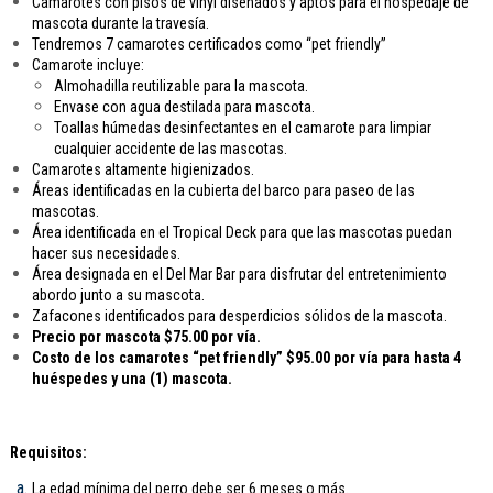
Camarotes con pisos de vinyl diseñados y aptos para el hospedaje de
mascota durante la travesía.
Tendremos 7 camarotes certificados como “pet friendly”
Camarote incluye:
Almohadilla reutilizable para la mascota.
Envase con agua destilada para mascota.
Toallas húmedas desinfectantes en el camarote para limpiar
cualquier accidente de las mascotas.
Camarotes altamente higienizados.
Áreas identificadas en la cubierta del barco para paseo de las
mascotas.
Área identificada en el Tropical Deck para que las mascotas puedan
hacer sus necesidades.
Área designada en el Del Mar Bar para disfrutar del entretenimiento
abordo junto a su mascota.
Zafacones identificados para desperdicios sólidos de la mascota.
Precio por mascota $75.00 por vía.
Costo de los camarotes “pet friendly” $95.00 por vía para hasta 4
huéspedes y una (1) mascota.
Requisitos:
La edad mínima del perro debe ser 6 meses o más.