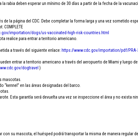
 la rabia deben esperar un mínimo de 30 días a partir de la fecha de la vacunaci
 de la página del CDC. Debe completar la forma larga y una vez sometido esper
ipt: COMPLETE
.
gov/importation/dogs/us-
vaccinated-high-risk-
countries.html
 realice para entrar a territorio americano.
etida a través del siguiente enlace:
https://www.cdc.gov/
importation/pdf/PRA-
den entrar a territorio americano a través del aeropuerto de Miami y luego de
ww.cdc.gov/
dogtravel
)
.
as mascotas.
do “kennel” en las áreas designadas del barco.
cotas.
ote. Esta garantía será devuelta una vez se inspeccione el área y no exista ni
 con su mascota, el huésped podrá transportar la misma de manera regular dent