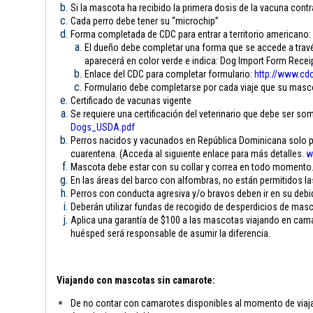
Si la mascota ha recibido la primera dosis de la vacuna contra
Cada perro debe tener su “microchip”
Forma completada de CDC para entrar a territorio americano:
El dueño debe completar una forma que se accede a través
aparecerá en color verde e indica: Dog Import Form Rece
Enlace del CDC para completar formulario:
http://www.cdc
Formulario debe completarse por cada viaje que su mascota
Certificado de vacunas vigente
Se requiere una certificación del veterinario que debe ser som
Dogs_USDA.pdf
Perros nacidos y vacunados en República Dominicana solo pue
cuarentena. (Acceda al siguiente enlace para más detalles.
w
Mascota debe estar con su collar y correa en todo momento
En las áreas del barco con alfombras, no están permitidos l
Perros con conducta agresiva y/o bravos deben ir en su debi
Deberán utilizar fundas de recogido de desperdicios de mas
Aplica una garantía de $100 a las mascotas viajando en camar
huésped será responsable de asumir la diferencia.
Viajando con mascotas sin camarote:
De no contar con camarotes disponibles al momento de viajar