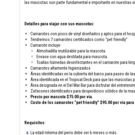
las mascotas son parte fundamental e importante en nuestras vi
Detalles para viajar con sus mascotas:
Camarotes con pisos de vinyl diseñados y aptos para el hosp
Tendremos 7 camarotes certificados como “pet friendly”
Camarote incluye:
Almohadilla reutilizable para la mascota.
Envase con agua destilada para mascota.
Toallas húmedas desinfectantes en el camarote para limp
Camarotes altamente higienizados.
Áreas identificadas en la cubierta del barco para paseo de l
Área identificada en el Tropical Deck para que las mascotas
Área designada en el Del Mar Bar para disfrutar del entreten
Zafacones identificados para desperdicios sólidos de la ma
Precio por mascota $75.00 por vía.
Costo de los camarotes “pet friendly” $95.00 por vía par
Requisitos:
La edad mínima del perro debe ser 6 meses o más.