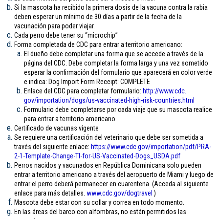
Si la mascota ha recibido la primera dosis de la vacuna contra la rabia
deben esperar un mínimo de 30 días a partir de la fecha de la
vacunación para poder viajar.
Cada perro debe tener su “microchip”
Forma completada de CDC para entrar a territorio americano:
El dueño debe completar una forma que se accede a través de la
página del CDC. Debe completar la forma larga y una vez sometido
esperar la confirmación del formulario que aparecerá en color verde
e indica: Dog Import Form Receipt: COMPLETE
Enlace del CDC para completar formulario:
http://www.cdc.
gov/importation/dogs/us-
vaccinated-high-risk-
countries.html
Formulario debe completarse por cada viaje que su mascota realice
para entrar a territorio americano.
Certificado de vacunas vigente
Se requiere una certificación del veterinario que debe ser sometida a
través del siguiente enlace:
https://www.cdc.gov/
importation/pdf/PRA-
2-1-
Template-Change-TI-for-US-
Vaccinated-Dogs_USDA.pdf
Perros nacidos y vacunados en República Dominicana solo pueden
entrar a territorio americano a través del aeropuerto de Miami y luego de
entrar el perro deberá permanecer en cuarentena. (Acceda al siguiente
enlace para más detalles.
www.cdc.gov/
dogtravel
)
Mascota debe estar con su collar y correa en todo momento.
En las áreas del barco con alfombras, no están permitidos las