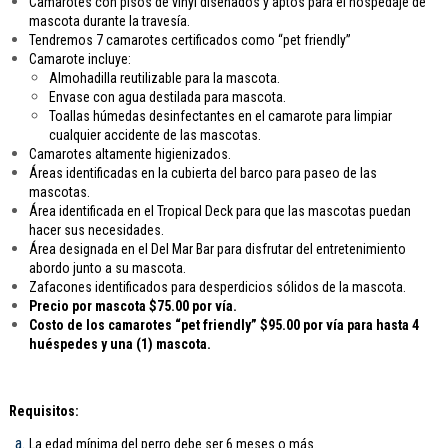
Camarotes con pisos de vinyl diseñados y aptos para el hospedaje de
mascota durante la travesía.
Tendremos 7 camarotes certificados como “pet friendly”
Camarote incluye:
Almohadilla reutilizable para la mascota.
Envase con agua destilada para mascota.
Toallas húmedas desinfectantes en el camarote para limpiar
cualquier accidente de las mascotas.
Camarotes altamente higienizados.
Áreas identificadas en la cubierta del barco para paseo de las
mascotas.
Área identificada en el Tropical Deck para que las mascotas puedan
hacer sus necesidades.
Área designada en el Del Mar Bar para disfrutar del entretenimiento
abordo junto a su mascota.
Zafacones identificados para desperdicios sólidos de la mascota.
Precio por mascota $75.00 por vía.
Costo de los camarotes “pet friendly” $95.00 por vía para hasta 4
huéspedes y una (1) mascota.
Requisitos:
La edad mínima del perro debe ser 6 meses o más.