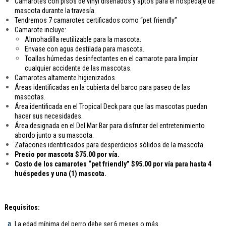
Camarotes con pisos de vinyl diseñados y aptos para el hospedaje de
mascota durante la travesía.
Tendremos 7 camarotes certificados como “pet friendly”
Camarote incluye:
Almohadilla reutilizable para la mascota.
Envase con agua destilada para mascota.
Toallas húmedas desinfectantes en el camarote para limpiar
cualquier accidente de las mascotas.
Camarotes altamente higienizados.
Áreas identificadas en la cubierta del barco para paseo de las
mascotas.
Área identificada en el Tropical Deck para que las mascotas puedan
hacer sus necesidades.
Área designada en el Del Mar Bar para disfrutar del entretenimiento
abordo junto a su mascota.
Zafacones identificados para desperdicios sólidos de la mascota.
Precio por mascota $75.00 por vía.
Costo de los camarotes “pet friendly” $95.00 por vía para hasta 4
huéspedes y una (1) mascota.
Requisitos:
La edad mínima del perro debe ser 6 meses o más.