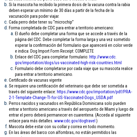
Si la mascota ha recibido la primera dosis de la vacuna contra la rabia
deben esperar un mínimo de 30 días a partir de la fecha de la
vacunación para poder viajar.
Cada perro debe tener su “microchip”
Forma completada de CDC para entrar a territorio americano:
El dueño debe completar una forma que se accede a través de la
página del CDC. Debe completar la forma larga y una vez sometido
esperar la confirmación del formulario que aparecerá en color verde
e indica: Dog Import Form Receipt: COMPLETE
Enlace del CDC para completar formulario:
http://www.cdc.
gov/importation/dogs/us-
vaccinated-high-risk-
countries.html
Formulario debe completarse por cada viaje que su mascota realice
para entrar a territorio americano.
Certificado de vacunas vigente
Se requiere una certificación del veterinario que debe ser sometida a
través del siguiente enlace:
https://www.cdc.gov/
importation/pdf/PRA-
2-1-
Template-Change-TI-for-US-
Vaccinated-Dogs_USDA.pdf
Perros nacidos y vacunados en República Dominicana solo pueden
entrar a territorio americano a través del aeropuerto de Miami y luego de
entrar el perro deberá permanecer en cuarentena. (Acceda al siguiente
enlace para más detalles.
www.cdc.gov/
dogtravel
)
Mascota debe estar con su collar y correa en todo momento.
En las áreas del barco con alfombras, no están permitidos las