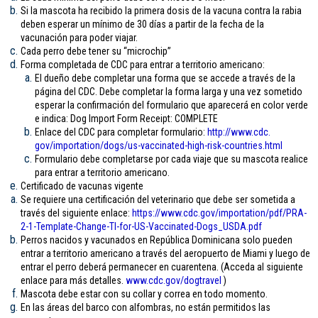
Si la mascota ha recibido la primera dosis de la vacuna contra la rabia
deben esperar un mínimo de 30 días a partir de la fecha de la
vacunación para poder viajar.
Cada perro debe tener su “microchip”
Forma completada de CDC para entrar a territorio americano:
El dueño debe completar una forma que se accede a través de la
página del CDC. Debe completar la forma larga y una vez sometido
esperar la confirmación del formulario que aparecerá en color verde
e indica: Dog Import Form Receipt: COMPLETE
Enlace del CDC para completar formulario:
http://www.cdc.
gov/importation/dogs/us-
vaccinated-high-risk-
countries.html
Formulario debe completarse por cada viaje que su mascota realice
para entrar a territorio americano.
Certificado de vacunas vigente
Se requiere una certificación del veterinario que debe ser sometida a
través del siguiente enlace:
https://www.cdc.gov/
importation/pdf/PRA-
2-1-
Template-Change-TI-for-US-
Vaccinated-Dogs_USDA.pdf
Perros nacidos y vacunados en República Dominicana solo pueden
entrar a territorio americano a través del aeropuerto de Miami y luego de
entrar el perro deberá permanecer en cuarentena. (Acceda al siguiente
enlace para más detalles.
www.cdc.gov/
dogtravel
)
Mascota debe estar con su collar y correa en todo momento.
En las áreas del barco con alfombras, no están permitidos las