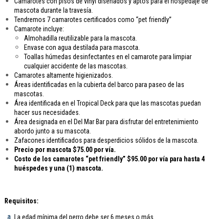
Camarotes con pisos de vinyl diseñados y aptos para el hospedaje de
mascota durante la travesía.
Tendremos 7 camarotes certificados como “pet friendly”
Camarote incluye:
Almohadilla reutilizable para la mascota.
Envase con agua destilada para mascota.
Toallas húmedas desinfectantes en el camarote para limpiar
cualquier accidente de las mascotas.
Camarotes altamente higienizados.
Áreas identificadas en la cubierta del barco para paseo de las
mascotas.
Área identificada en el Tropical Deck para que las mascotas puedan
hacer sus necesidades.
Área designada en el Del Mar Bar para disfrutar del entretenimiento
abordo junto a su mascota.
Zafacones identificados para desperdicios sólidos de la mascota.
Precio por mascota $75.00 por vía.
Costo de los camarotes “pet friendly” $95.00 por vía para hasta 4
huéspedes y una (1) mascota.
Requisitos:
La edad mínima del perro debe ser 6 meses o más.