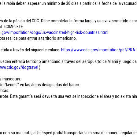
 la rabia deben esperar un mínimo de 30 días a partir de la fecha de la vacunaci
 de la página del CDC. Debe completar la forma larga y una vez sometido esper
ipt: COMPLETE
.
gov/importation/dogs/us-
vaccinated-high-risk-
countries.html
 realice para entrar a territorio americano.
etida a través del siguiente enlace:
https://www.cdc.gov/
importation/pdf/PRA-
den entrar a territorio americano a través del aeropuerto de Miami y luego de
ww.cdc.gov/
dogtravel
)
.
as mascotas.
do “kennel” en las áreas designadas del barco.
cotas.
ote. Esta garantía será devuelta una vez se inspeccione el área y no exista ni
 con su mascota, el huésped podrá transportar la misma de manera regular dent