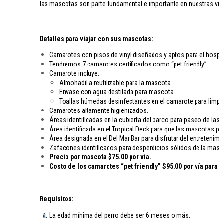
las mascotas son parte fundamental e importante en nuestras vi
Detalles para viajar con sus mascotas:
Camarotes con pisos de vinyl diseñados y aptos para el hosp
Tendremos 7 camarotes certificados como “pet friendly”
Camarote incluye:
Almohadilla reutilizable para la mascota.
Envase con agua destilada para mascota.
Toallas húmedas desinfectantes en el camarote para limp
Camarotes altamente higienizados.
Áreas identificadas en la cubierta del barco para paseo de l
Área identificada en el Tropical Deck para que las mascotas
Área designada en el Del Mar Bar para disfrutar del entreten
Zafacones identificados para desperdicios sólidos de la ma
Precio por mascota $75.00 por vía.
Costo de los camarotes “pet friendly” $95.00 por vía par
Requisitos:
La edad mínima del perro debe ser 6 meses o más.