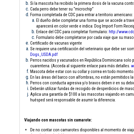
Si la mascota ha recibido la primera dosis de la vacuna contra
Cada perro debe tener su “microchip”
Forma completada de CDC para entrar a territorio americano:
El dueño debe completar una forma que se accede a través
aparecerá en color verde e indica: Dog Import Form Rece
Enlace del CDC para completar formulario:
http://www.cdc
Formulario debe completarse por cada viaje que su mascota
Certificado de vacunas vigente
Se requiere una certificación del veterinario que debe ser som
Dogs_USDA.pdf
Perros nacidos y vacunados en República Dominicana solo pue
cuarentena. (Acceda al siguiente enlace para más detalles.
w
Mascota debe estar con su collar y correa en todo momento
En las áreas del barco con alfombras, no están permitidos l
Perros con conducta agresiva y/o bravos deben ir en su debi
Deberán utilizar fundas de recogido de desperdicios de mas
Aplica una garantía de $100 a las mascotas viajando en camar
huésped será responsable de asumir la diferencia.
Viajando con mascotas sin camarote:
De no contar con camarotes disponibles al momento de viajar