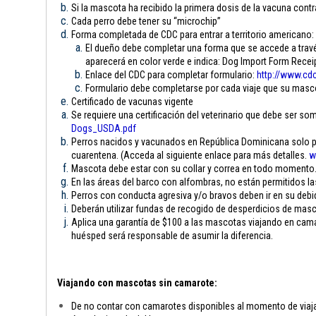
Si la mascota ha recibido la primera dosis de la vacuna contra
Cada perro debe tener su “microchip”
Forma completada de CDC para entrar a territorio americano:
El dueño debe completar una forma que se accede a través
aparecerá en color verde e indica: Dog Import Form Rece
Enlace del CDC para completar formulario:
http://www.cdc
Formulario debe completarse por cada viaje que su mascota
Certificado de vacunas vigente
Se requiere una certificación del veterinario que debe ser som
Dogs_USDA.pdf
Perros nacidos y vacunados en República Dominicana solo pue
cuarentena. (Acceda al siguiente enlace para más detalles.
w
Mascota debe estar con su collar y correa en todo momento
En las áreas del barco con alfombras, no están permitidos l
Perros con conducta agresiva y/o bravos deben ir en su debi
Deberán utilizar fundas de recogido de desperdicios de mas
Aplica una garantía de $100 a las mascotas viajando en camar
huésped será responsable de asumir la diferencia.
Viajando con mascotas sin camarote:
De no contar con camarotes disponibles al momento de viajar