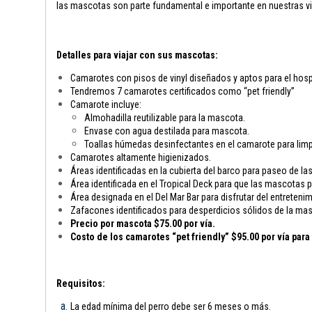
las mascotas son parte fundamental e importante en nuestras vi
Detalles para viajar con sus mascotas:
Camarotes con pisos de vinyl diseñados y aptos para el hosp
Tendremos 7 camarotes certificados como “pet friendly”
Camarote incluye:
Almohadilla reutilizable para la mascota.
Envase con agua destilada para mascota.
Toallas húmedas desinfectantes en el camarote para limp
Camarotes altamente higienizados.
Áreas identificadas en la cubierta del barco para paseo de l
Área identificada en el Tropical Deck para que las mascotas
Área designada en el Del Mar Bar para disfrutar del entreten
Zafacones identificados para desperdicios sólidos de la ma
Precio por mascota $75.00 por vía.
Costo de los camarotes “pet friendly” $95.00 por vía par
Requisitos:
La edad mínima del perro debe ser 6 meses o más.