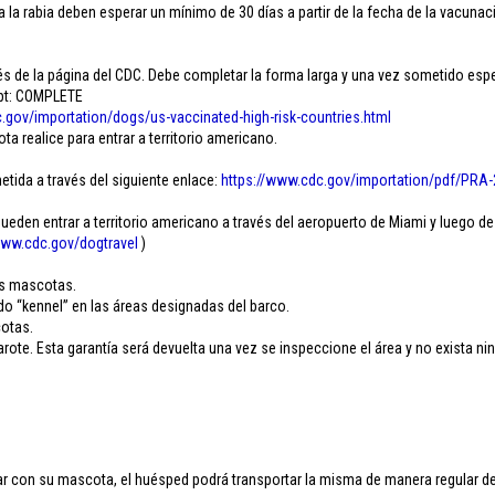
 la rabia deben esperar un mínimo de 30 días a partir de la fecha de la vacunaci
 de la página del CDC. Debe completar la forma larga y una vez sometido esper
ipt: COMPLETE
.
gov/importation/dogs/us-
vaccinated-high-risk-
countries.html
 realice para entrar a territorio americano.
etida a través del siguiente enlace:
https://www.cdc.gov/
importation/pdf/PRA-
den entrar a territorio americano a través del aeropuerto de Miami y luego de
ww.cdc.gov/
dogtravel
)
.
as mascotas.
do “kennel” en las áreas designadas del barco.
cotas.
ote. Esta garantía será devuelta una vez se inspeccione el área y no exista ni
 con su mascota, el huésped podrá transportar la misma de manera regular dent