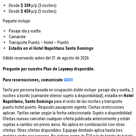
Desde
$ 339
p/p (3 noches)
Desde
$ 459
p/p (5 noches)
Paquete incluye:
Pasaje ida y vuelta
Camarote
Transporte Puerto – Hotel – Puerto
Estadía en el Hotel Napolitano Santo Domingo
Válido reservando antes del 31 de agosto de 2026
Pregunte por nuestro Plan de Layaway disponible.
Para reservaciones, comunícate
AQUI
Tarifa por persona basada en ocupación doble incluye: pasaje ida y vuelta, 2
noches a bordo (camarote interior sujeto a disponibilidad), estadía en
Hotel
Napolitano, Santo Domingo
para el resto de las noches y transporte
puerto-hotel-puerto. Requisito pasaporte vigente. Ciertas restricciones
aplican. Tarifas varían según la fecha seleccionada. Sujeto a disponibilidad.
Ofertas nuevas cancelan cualquier oferta publicada anteriormente y están
sujetas a cambio sin previo aviso. No aplica en combinación con otras
ofertas. Otras ofertas disponibles. Equipaje ilimitado aplica hasta tres
maletas gratis por persona. No incluye cargo de $10 p/p de tarjeta de turista