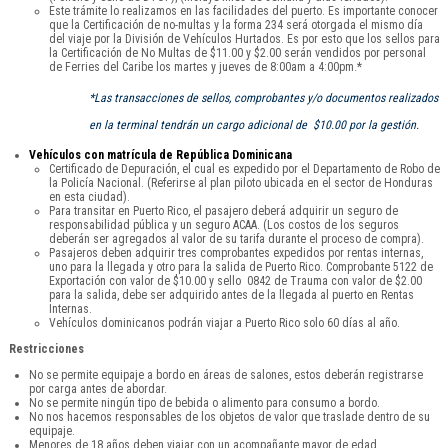
Este trámite lo realizamos en las facilidades del puerto. Es importante conocer
que la Certificación de no-multas y la forma 234 será otorgada el mismo día
del viaje por la División de Vehículos Hurtados. Es por esto que los sellos para
la Certificación de No Multas de $11.00 y $2.00 serán vendidos por personal
de Ferries del Caribe los martes y jueves de 8:00am a 4:00pm.*
*Las transacciones de sellos, comprobantes y/o documentos realizados
en la terminal tendrán un cargo adicional de $10.00 por la gestión.
Vehículos con matrícula de República Dominicana
Certificado de Depuración, el cual es expedido por el Departamento de Robo de
la Policía Nacional. (Referirse al plan piloto ubicada en el sector de Honduras
en esta ciudad).
Para transitar en Puerto Rico, el pasajero deberá adquirir un seguro de
responsabilidad pública y un seguro ACAA. (Los costos de los seguros
deberán ser agregados al valor de su tarifa durante el proceso de compra).
Pasajeros deben adquirir tres comprobantes expedidos por rentas internas,
uno para la llegada y otro para la salida de Puerto Rico. Comprobante 5122 de
Exportación con valor de $10.00 y sello 0842 de Trauma con valor de $2.00
para la salida, debe ser adquirido antes de la llegada al puerto en Rentas
Internas.
Vehículos dominicanos podrán viajar a Puerto Rico solo 60 días al año.
Restricciones
No se permite equipaje a bordo en áreas de salones, estos deberán registrarse
por carga antes de abordar.
No se permite ningún tipo de bebida o alimento para consumo a bordo.
No nos hacemos responsables de los objetos de valor que traslade dentro de su
equipaje.
Menores de 18 años deben viajar con un acompañante mayor de edad.