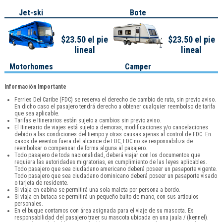
Jet-ski
Bote
$23.50 el pie
$23.50 el pie
lineal
lineal
Motorhomes
Camper
Información Importante
Ferries Del Caribe (FDC) se reserva el derecho de cambio de ruta, sin previo aviso.
En dicho caso el pasajero tendrá derecho a obtener cualquier reembolso de tarifa
que sea aplicable.
Tarifas e Itinerarios están sujeto a cambios sin previo aviso.
El Itinerario de viajes está sujeto a demoras, modificaciones y/o cancelaciones
debido a las condiciones del tiempo y otras causas ajenas al control de FDC. En
casos de eventos fuera del alcance de FDC, FDC no se responsabiliza de
reembolsar o compensar de forma alguna al pasajero.
Todo pasajero de toda nacionalidad, deberá viajar con los documentos que
requiera las autoridades migratorias, en cumplimiento de las leyes aplicables.
Todo pasajero que sea ciudadano americano deberá poseer un pasaporte vigente.
Todo pasajero que sea ciudadano dominicano deberá poseer un pasaporte visado
o tarjeta de residente.
Si viaja en cabina se permitirá una sola maleta por persona a bordo.
Si viaja en butaca se permitirá un pequeño bulto de mano, con sus artículos
personales.
En el buque contamos con área asignada para el viaje de su mascota. Es
responsabilidad del pasajero traer su mascota ubicada en una jaula / (kennel).