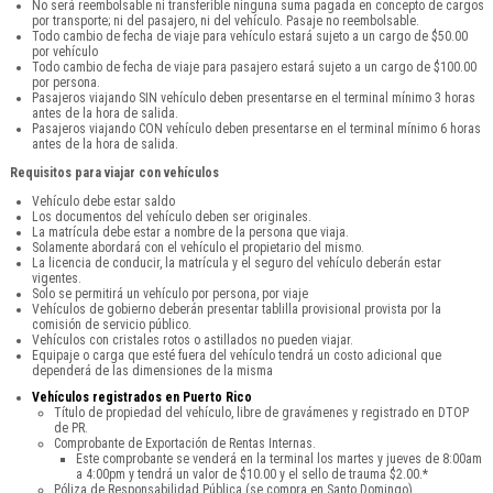
No será reembolsable ni transferible ninguna suma pagada en concepto de cargos
por transporte; ni del pasajero, ni del vehículo. Pasaje no reembolsable.
Todo cambio de fecha de viaje para vehículo estará sujeto a un cargo de $50.00
por vehículo
Todo cambio de fecha de viaje para pasajero estará sujeto a un cargo de $100.00
por persona.
Pasajeros viajando SIN vehículo deben presentarse en el terminal mínimo 3 horas
antes de la hora de salida.
Pasajeros viajando CON vehículo deben presentarse en el terminal mínimo 6 horas
antes de la hora de salida.
Requisitos para viajar con vehículos
Vehículo debe estar saldo
Los documentos del vehículo deben ser originales.
La matrícula debe estar a nombre de la persona que viaja.
Solamente abordará con el vehículo el propietario del mismo.
La licencia de conducir, la matrícula y el seguro del vehículo deberán estar
vigentes.
Solo se permitirá un vehículo por persona, por viaje
Vehículos de gobierno deberán presentar tablilla provisional provista por la
comisión de servicio público.
Vehículos con cristales rotos o astillados no pueden viajar.
Equipaje o carga que esté fuera del vehículo tendrá un costo adicional que
dependerá de las dimensiones de la misma
Vehículos registrados en Puerto Rico
Título de propiedad del vehículo, libre de gravámenes y registrado en DTOP
de PR.
Comprobante de Exportación de Rentas Internas.
Este comprobante se venderá en la terminal los martes y jueves de 8:00am
a 4:00pm y tendrá un valor de $10.00 y el sello de trauma $2.00.*
Póliza de Responsabilidad Pública (se compra en Santo Domingo).