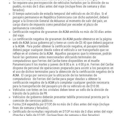
Se requiere una pre-inspección de vehículos hurtados por la división de su
pueblo, no más de 5 días antes del viaje (incluye fines de semana y días
feriados).
El tiempo autorizado de estadía temporal del vehículo es de 30 días. Si el
pasajero permanece en República Dominicana con dicho automóvil, deberá
pagar a la Dirección General de Aduanas al momento de salir del país, un
cargo diario de impuesto como penalidad por exceder el plazo de
permanencia concedido.
Certificación negativa de gravamen de ACAA emitida no más de 30 días antes
del viaje.
La certificación negativa de gravamen de ACAA puede obtenerse en la página
web de ACAA (acaa.gobierno.pr) y tiene un costo de $3.40 que deberá pagarse
a la ACAA. Para poder obtener la certificación negativa, el pasajero también
deberá pagar cualquier deuda sobre el vehículo a ser transportado que se
refleje en el sistema de la ACAA. Aquellos pasajeros que lo interesen, podrán
hacer las gestiones antes mencionadas utilizando terminales de
computadoras que Ferries del Caribe tiene disponibles en el muelle
Panamericano II los martes y jueves de 8:00 a.m. a 4:00 p.m. Ferries del Caribe
dispone de personal de operaciones preparado para asistir a los pasajeros en
el uso de dichos terminales para la obtención de la certificación negativa de la
ACAA. El cargo por servicio por la utilización de los terminales de
computadoras de Ferries del Caribe para pagar deudas u obtener la
certificación negativa de la ACAA y/o completar cualquier gestión necesaria
para la transportación del pasajero y/o de su vehículo es de $10.00.
Vehículos con tintes en los cristales deben tener un sello de la división de
tránsito de la policía de PR.
Vehículos de gobierno deberán presentar tablilla provisional provista por la
comisión de servicios públicos.
Forma 234 expedida por DTOP, de no más de 3 días antes del viaje (incluye
fines de semana y feriados).
Certificado de no-multas registrado en DTOP no más de 3 días antes del viaje
(Ponche y Sello de DTOP), (incluye fines de semana y días feriados).