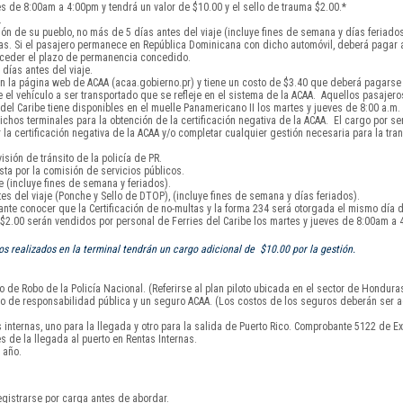
s de 8:00am a 4:00pm y tendrá un valor de $10.00 y el sello de trauma $2.00.*
.
ón de su pueblo, no más de 5 días antes del viaje (incluye fines de semana y días feriados
días. Si el pasajero permanece en República Dominicana con dicho automóvil, deberá pagar
exceder el plazo de permanencia concedido.
días antes del viaje.
 la página web de ACAA (acaa.gobierno.pr) y tiene un costo de $3.40 que deberá pagarse a
el vehículo a ser transportado que se refleje en el sistema de la ACAA. Aquellos pasajero
l Caribe tiene disponibles en el muelle Panamericano II los martes y jueves de 8:00 a.m. 
chos terminales para la obtención de la certificación negativa de la ACAA. El cargo por serv
 certificación negativa de la ACAA y/o completar cualquier gestión necesaria para la tran
isión de tránsito de la policía de PR.
sta por la comisión de servicios públicos.
 (incluye fines de semana y feriados).
s del viaje (Ponche y Sello de DTOP), (incluye fines de semana y días feriados).
tante conocer que la Certificación de no-multas y la forma 234 será otorgada el mismo día d
y $2.00 serán vendidos por personal de Ferries del Caribe los martes y jueves de 8:00am a 
 realizados en la terminal tendrán un cargo adicional de $10.00 por la gestión.
 de Robo de la Policía Nacional. (Referirse al plan piloto ubicada en el sector de Hondura
uro de responsabilidad pública y un seguro ACAA. (Los costos de los seguros deberán ser a
nternas, uno para la llegada y otro para la salida de Puerto Rico. Comprobante 5122 de Ex
s de la llegada al puerto en Rentas Internas.
 año.
gistrarse por carga antes de abordar.