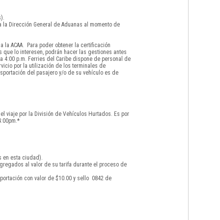
).
 a la Dirección General de Aduanas al momento de
 la ACAA. Para poder obtener la certificación
s que lo interesen, podrán hacer las gestiones antes
a 4:00 p.m. Ferries del Caribe dispone de personal de
icio por la utilización de los terminales de
sportación del pasajero y/o de su vehículo es de
el viaje por la División de Vehículos Hurtados. Es por
4:00pm.*
s en esta ciudad).
gregados al valor de su tarifa durante el proceso de
portación con valor de $10.00 y sello 0842 de