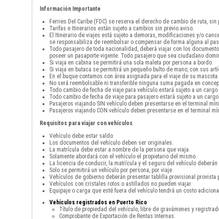
Información Importante
Ferries Del Caribe (FDC) se reserva el derecho de cambio de ruta, sin
Tarifas e Itinerarios están sujeto a cambios sin previo aviso.
El Itinerario de viajes está sujeto a demoras, modificaciones y/o can
se responsabiliza de reembolsar o compensar de forma alguna al pas
Todo pasajero de toda nacionalidad, deberá viajar con los documento
poseer un pasaporte vigente. Todo pasajero que sea ciudadano domini
Si viaja en cabina se permitirá una sola maleta por persona a bordo.
Si viaja en butaca se permitirá un pequeño bulto de mano, con sus art
En el buque contamos con área asignada para el viaje de su mascota. 
No será reembolsable ni transferible ninguna suma pagada en concepto
Todo cambio de fecha de viaje para vehículo estará sujeto a un cargo
Todo cambio de fecha de viaje para pasajero estará sujeto a un cargo
Pasajeros viajando SIN vehículo deben presentarse en el terminal mín
Pasajeros viajando CON vehículo deben presentarse en el terminal mín
Requisitos para viajar con vehículos
Vehículo debe estar saldo
Los documentos del vehículo deben ser originales.
La matrícula debe estar a nombre de la persona que viaja.
Solamente abordará con el vehículo el propietario del mismo.
La licencia de conducir, la matrícula y el seguro del vehículo deberán 
Solo se permitirá un vehículo por persona, por viaje
Vehículos de gobierno deberán presentar tablilla provisional provista 
Vehículos con cristales rotos o astillados no pueden viajar.
Equipaje o carga que esté fuera del vehículo tendrá un costo adicio
Vehículos registrados en Puerto Rico
Título de propiedad del vehículo, libre de gravámenes y registra
Comprobante de Exportación de Rentas Internas.