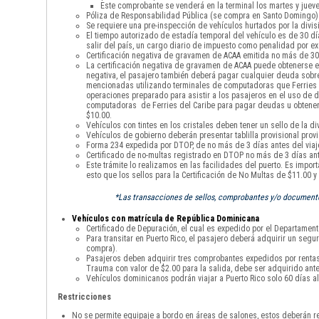
Este comprobante se venderá en la terminal los martes y jueve
Póliza de Responsabilidad Pública (se compra en Santo Domingo)
Se requiere una pre-inspección de vehículos hurtados por la divisi
El tiempo autorizado de estadía temporal del vehículo es de 30 
salir del país, un cargo diario de impuesto como penalidad por 
Certificación negativa de gravamen de ACAA emitida no más de 30 
La certificación negativa de gravamen de ACAA puede obtenerse en
negativa, el pasajero también deberá pagar cualquier deuda sobre 
mencionadas utilizando terminales de computadoras que Ferries de
operaciones preparado para asistir a los pasajeros en el uso de di
computadoras de Ferries del Caribe para pagar deudas u obtener la
$10.00.
Vehículos con tintes en los cristales deben tener un sello de la div
Vehículos de gobierno deberán presentar tablilla provisional provi
Forma 234 expedida por DTOP, de no más de 3 días antes del viaje
Certificado de no-multas registrado en DTOP no más de 3 días ante
Este trámite lo realizamos en las facilidades del puerto. Es impor
esto que los sellos para la Certificación de No Multas de $11.00 
*Las transacciones de sellos, comprobantes y/o documentos
Vehículos con matrícula de República Dominicana
Certificado de Depuración, el cual es expedido por el Departamento
Para transitar en Puerto Rico, el pasajero deberá adquirir un seg
compra).
Pasajeros deben adquirir tres comprobantes expedidos por rentas i
Trauma con valor de $2.00 para la salida, debe ser adquirido ante
Vehículos dominicanos podrán viajar a Puerto Rico solo 60 días al
Restricciones
No se permite equipaje a bordo en áreas de salones, estos deberán re