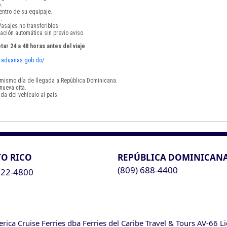
.
ntro de su equipaje.
.
asajes no transferibles.
ación automática sin previo aviso.
tar 24 a 48 horas antes del viaje
vf.aduanas.gob.do/
el mismo día de llegada a República Dominicana.
nueva cita.
da del vehículo al país.
O RICO
REPÚBLICA DOMINICAN
(809) 688-4400
622-4800
ca Cruise Ferries dba Ferries del Caribe Travel & Tours AV-66 L