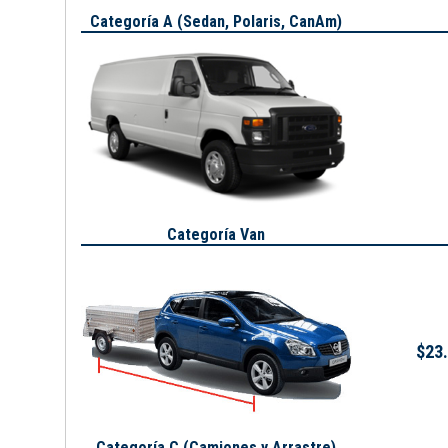
Categoría A (
Sedan, Polaris, CanAm
)
Categoría Van
$23.
Categoría C (Camiones y Arrastre)