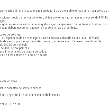
 previo aviso. En dicho caso el pasajero tendrá derecho a obtener cualquier reembolso de ta
celaciones debido a las condiciones del tiempo y otras causas ajenas al control de FDC. E
ajero.
s que requiera las autoridades migratorias, en cumplimiento de las leyes aplicables. To
cano deberá poseer un pasaporte visado o tarjeta de residente.
ículos personales.
Es responsabilidad del pasajero traer su mascota ubicada en una jaula / (kennel).
 de cargos por transporte; ni del pasajero, ni del vehículo. Pasaje no reembolsable.
 de $50.00 por vehículo
 de $100.00 por persona.
imo 3 horas antes de la hora de salida.
imo 6 horas antes de la hora de salida.
estar vigentes.
por la comisión de servicio público.
nal que dependerá de las dimensiones de la misma
do en DTOP de PR.