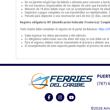
No se permite ningún tipo de bebida o alimento para consumo a bordo
No nos hacemos responsables de los objetos de valor que traslade de
Menores de 18 años deben viajar con un acompañante mayor de edad
Depósitos y pagos completos no son transferibles no reembolsables. P
Periodo para depositar a una reservación será de dos (2) días, cancel
Registro obligatorio IVF (Identificación Vehicular Fronteriza): Comple
Todo cliente debe completar el registro en el portal de Aduanas:
https://i
Debe ingresar los datos personales y del vehículo.
Es obligatorio seleccionar una cita antes del viaje, la cual debe ser 
Para el regreso, deberá realizar nuevamente el proceso y obtener una 
El incumplimiento de este requisito puede impedir el proceso de entra
PUERT
(787) 
©2026 Ameri