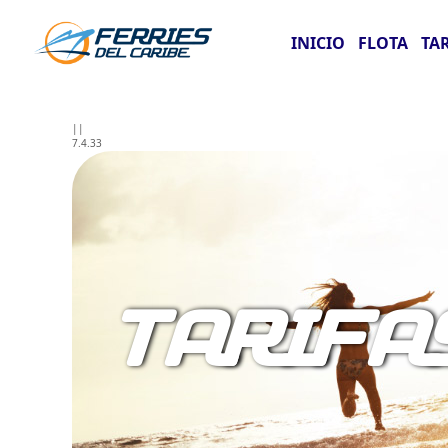
INICIO
FLOTA
TA
||
7.4.33
TARIFA