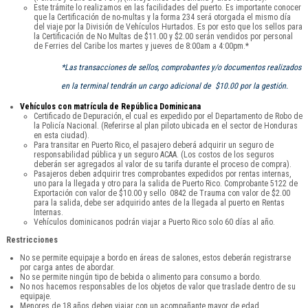
Este trámite lo realizamos en las facilidades del puerto. Es importante conocer
que la Certificación de no-multas y la forma 234 será otorgada el mismo día
del viaje por la División de Vehículos Hurtados. Es por esto que los sellos para
la Certificación de No Multas de $11.00 y $2.00 serán vendidos por personal
de Ferries del Caribe los martes y jueves de 8:00am a 4:00pm.*
*Las transacciones de sellos, comprobantes y/o documentos realizados
en la terminal tendrán un cargo adicional de $10.00 por la gestión.
Vehículos con matrícula de República Dominicana
Certificado de Depuración, el cual es expedido por el Departamento de Robo de
la Policía Nacional. (Referirse al plan piloto ubicada en el sector de Honduras
en esta ciudad).
Para transitar en Puerto Rico, el pasajero deberá adquirir un seguro de
responsabilidad pública y un seguro ACAA. (Los costos de los seguros
deberán ser agregados al valor de su tarifa durante el proceso de compra).
Pasajeros deben adquirir tres comprobantes expedidos por rentas internas,
uno para la llegada y otro para la salida de Puerto Rico. Comprobante 5122 de
Exportación con valor de $10.00 y sello 0842 de Trauma con valor de $2.00
para la salida, debe ser adquirido antes de la llegada al puerto en Rentas
Internas.
Vehículos dominicanos podrán viajar a Puerto Rico solo 60 días al año.
Restricciones
No se permite equipaje a bordo en áreas de salones, estos deberán registrarse
por carga antes de abordar.
No se permite ningún tipo de bebida o alimento para consumo a bordo.
No nos hacemos responsables de los objetos de valor que traslade dentro de su
equipaje.
Menores de 18 años deben viajar con un acompañante mayor de edad.