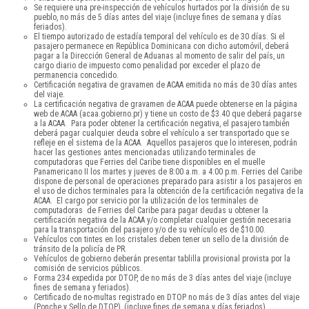
Se requiere una pre-inspección de vehículos hurtados por la división de su
pueblo, no más de 5 días antes del viaje (incluye fines de semana y días
feriados).
El tiempo autorizado de estadía temporal del vehículo es de 30 días. Si el
pasajero permanece en República Dominicana con dicho automóvil, deberá
pagar a la Dirección General de Aduanas al momento de salir del país, un
cargo diario de impuesto como penalidad por exceder el plazo de
permanencia concedido.
Certificación negativa de gravamen de ACAA emitida no más de 30 días antes
del viaje.
La certificación negativa de gravamen de ACAA puede obtenerse en la página
web de ACAA (acaa.gobierno.pr) y tiene un costo de $3.40 que deberá pagarse
a la ACAA. Para poder obtener la certificación negativa, el pasajero también
deberá pagar cualquier deuda sobre el vehículo a ser transportado que se
refleje en el sistema de la ACAA. Aquellos pasajeros que lo interesen, podrán
hacer las gestiones antes mencionadas utilizando terminales de
computadoras que Ferries del Caribe tiene disponibles en el muelle
Panamericano II los martes y jueves de 8:00 a.m. a 4:00 p.m. Ferries del Caribe
dispone de personal de operaciones preparado para asistir a los pasajeros en
el uso de dichos terminales para la obtención de la certificación negativa de la
ACAA. El cargo por servicio por la utilización de los terminales de
computadoras de Ferries del Caribe para pagar deudas u obtener la
certificación negativa de la ACAA y/o completar cualquier gestión necesaria
para la transportación del pasajero y/o de su vehículo es de $10.00.
Vehículos con tintes en los cristales deben tener un sello de la división de
tránsito de la policía de PR.
Vehículos de gobierno deberán presentar tablilla provisional provista por la
comisión de servicios públicos.
Forma 234 expedida por DTOP, de no más de 3 días antes del viaje (incluye
fines de semana y feriados).
Certificado de no-multas registrado en DTOP no más de 3 días antes del viaje
(Ponche y Sello de DTOP), (incluye fines de semana y días feriados).