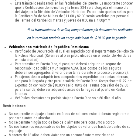
Este trámite lo realizamos en las facilidades del puerto. Es importante conocer
que la Certificación de no-multas y la forma 234 será otorgada el mismo día
del viaje por la División de Vehículos Hurtados. Es por esto que los sellos para
la Certificación de No Multas de $11.00 y $2.00 serán vendidos por personal
de Ferries del Caribe los martes y jueves de 8:00am a 4:00pm.*
*Las transacciones de sellos, comprobantes y/o documentos realizados
en la terminal tendrán un cargo adicional de $10.00 por la gestión.
Vehículos con matrícula de República Dominicana
Certificado de Depuración, el cual es expedido por el Departamento de Robo de
la Policía Nacional. (Referirse al plan piloto ubicada en el sector de Honduras
en esta ciudad).
Para transitar en Puerto Rico, el pasajero deberá adquirir un seguro de
responsabilidad pública y un seguro ACAA. (Los costos de los seguros
deberán ser agregados al valor de su tarifa durante el proceso de compra).
Pasajeros deben adquirir tres comprobantes expedidos por rentas internas,
uno para la llegada y otro para la salida de Puerto Rico. Comprobante 5122 de
Exportación con valor de $10.00 y sello 0842 de Trauma con valor de $2.00
para la salida, debe ser adquirido antes de la llegada al puerto en Rentas
Internas.
Vehículos dominicanos podrán viajar a Puerto Rico solo 60 días al año.
Restricciones
No se permite equipaje a bordo en áreas de salones, estos deberán registrarse
por carga antes de abordar.
No se permite ningún tipo de bebida o alimento para consumo a bordo.
No nos hacemos responsables de los objetos de valor que traslade dentro de su
equipaje.
Menores de 18 años deben viajar con un acompañante mayor de edad.