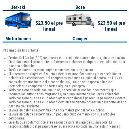
Jet-ski
Bote
$23.50 el pie
$23.50 el pie
lineal
lineal
Motorhomes
Camper
Información Importante
Ferries Del Caribe (FDC) se reserva el derecho de cambio de ruta, sin previo aviso.
En dicho caso el pasajero tendrá derecho a obtener cualquier reembolso de tarifa
que sea aplicable.
Tarifas e Itinerarios están sujeto a cambios sin previo aviso.
El Itinerario de viajes está sujeto a demoras, modificaciones y/o cancelaciones
debido a las condiciones del tiempo y otras causas ajenas al control de FDC. En
casos de eventos fuera del alcance de FDC, FDC no se responsabiliza de
reembolsar o compensar de forma alguna al pasajero.
Todo pasajero de toda nacionalidad, deberá viajar con los documentos que
requiera las autoridades migratorias, en cumplimiento de las leyes aplicables.
Todo pasajero que sea ciudadano americano deberá poseer un pasaporte vigente.
Todo pasajero que sea ciudadano dominicano deberá poseer un pasaporte visado
o tarjeta de residente.
Si viaja en cabina se permitirá una sola maleta por persona a bordo.
Si viaja en butaca se permitirá un pequeño bulto de mano, con sus artículos
personales.
En el buque contamos con área asignada para el viaje de su mascota. Es
responsabilidad del pasajero traer su mascota ubicada en una jaula / (kennel).