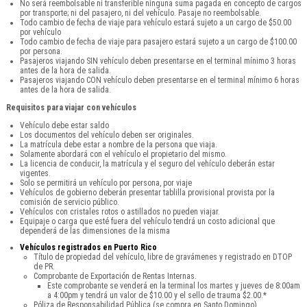
No será reembolsable ni transferible ninguna suma pagada en concepto de cargos
por transporte; ni del pasajero, ni del vehículo. Pasaje no reembolsable.
Todo cambio de fecha de viaje para vehículo estará sujeto a un cargo de $50.00
por vehículo
Todo cambio de fecha de viaje para pasajero estará sujeto a un cargo de $100.00
por persona.
Pasajeros viajando SIN vehículo deben presentarse en el terminal mínimo 3 horas
antes de la hora de salida.
Pasajeros viajando CON vehículo deben presentarse en el terminal mínimo 6 horas
antes de la hora de salida.
Requisitos para viajar con vehículos
Vehículo debe estar saldo
Los documentos del vehículo deben ser originales.
La matrícula debe estar a nombre de la persona que viaja.
Solamente abordará con el vehículo el propietario del mismo.
La licencia de conducir, la matrícula y el seguro del vehículo deberán estar
vigentes.
Solo se permitirá un vehículo por persona, por viaje
Vehículos de gobierno deberán presentar tablilla provisional provista por la
comisión de servicio público.
Vehículos con cristales rotos o astillados no pueden viajar.
Equipaje o carga que esté fuera del vehículo tendrá un costo adicional que
dependerá de las dimensiones de la misma
Vehículos registrados en Puerto Rico
Título de propiedad del vehículo, libre de gravámenes y registrado en DTOP
de PR.
Comprobante de Exportación de Rentas Internas.
Este comprobante se venderá en la terminal los martes y jueves de 8:00am
a 4:00pm y tendrá un valor de $10.00 y el sello de trauma $2.00.*
Póliza de Responsabilidad Pública (se compra en Santo Domingo).