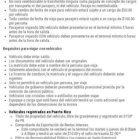
No será reembolsable ni transferible ninguna suma pagada en concepto de cargos
por transporte; ni del pasajero, ni del vehículo. Pasaje no reembolsable.
Todo cambio de fecha de viaje para vehículo estará sujeto a un cargo de $50.00
por vehículo
Todo cambio de fecha de viaje para pasajero estará sujeto a un cargo de $100.00
por persona.
Pasajeros viajando SIN vehículo deben presentarse en el terminal mínimo 3 horas
antes de la hora de salida.
Pasajeros viajando CON vehículo deben presentarse en el terminal mínimo 6 horas
antes de la hora de salida.
Requisitos para viajar con vehículos
Vehículo debe estar saldo
Los documentos del vehículo deben ser originales.
La matrícula debe estar a nombre de la persona que viaja.
Solamente abordará con el vehículo el propietario del mismo.
La licencia de conducir, la matrícula y el seguro del vehículo deberán estar
vigentes.
Solo se permitirá un vehículo por persona, por viaje
Vehículos de gobierno deberán presentar tablilla provisional provista por la
comisión de servicio público.
Vehículos con cristales rotos o astillados no pueden viajar.
Equipaje o carga que esté fuera del vehículo tendrá un costo adicional que
dependerá de las dimensiones de la misma
Vehículos registrados en Puerto Rico
Título de propiedad del vehículo, libre de gravámenes y registrado en DTOP
de PR.
Comprobante de Exportación de Rentas Internas.
Este comprobante se venderá en la terminal los martes y jueves de 8:00am
a 4:00pm y tendrá un valor de $10.00 y el sello de trauma $2.00.*
Póliza de Responsabilidad Pública (se compra en Santo Domingo).