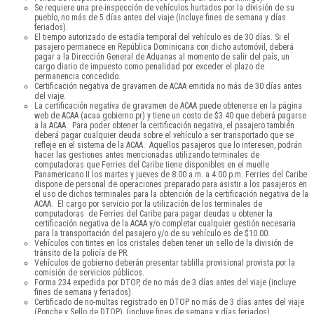
Se requiere una pre-inspección de vehículos hurtados por la división de su
pueblo, no más de 5 días antes del viaje (incluye fines de semana y días
feriados).
El tiempo autorizado de estadía temporal del vehículo es de 30 días. Si el
pasajero permanece en República Dominicana con dicho automóvil, deberá
pagar a la Dirección General de Aduanas al momento de salir del país, un
cargo diario de impuesto como penalidad por exceder el plazo de
permanencia concedido.
Certificación negativa de gravamen de ACAA emitida no más de 30 días antes
del viaje.
La certificación negativa de gravamen de ACAA puede obtenerse en la página
web de ACAA (acaa.gobierno.pr) y tiene un costo de $3.40 que deberá pagarse
a la ACAA. Para poder obtener la certificación negativa, el pasajero también
deberá pagar cualquier deuda sobre el vehículo a ser transportado que se
refleje en el sistema de la ACAA. Aquellos pasajeros que lo interesen, podrán
hacer las gestiones antes mencionadas utilizando terminales de
computadoras que Ferries del Caribe tiene disponibles en el muelle
Panamericano II los martes y jueves de 8:00 a.m. a 4:00 p.m. Ferries del Caribe
dispone de personal de operaciones preparado para asistir a los pasajeros en
el uso de dichos terminales para la obtención de la certificación negativa de la
ACAA. El cargo por servicio por la utilización de los terminales de
computadoras de Ferries del Caribe para pagar deudas u obtener la
certificación negativa de la ACAA y/o completar cualquier gestión necesaria
para la transportación del pasajero y/o de su vehículo es de $10.00.
Vehículos con tintes en los cristales deben tener un sello de la división de
tránsito de la policía de PR.
Vehículos de gobierno deberán presentar tablilla provisional provista por la
comisión de servicios públicos.
Forma 234 expedida por DTOP, de no más de 3 días antes del viaje (incluye
fines de semana y feriados).
Certificado de no-multas registrado en DTOP no más de 3 días antes del viaje
(Ponche y Sello de DTOP), (incluye fines de semana y días feriados).