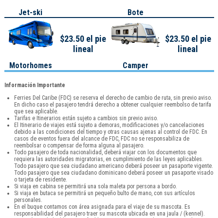
Jet-ski
Bote
$23.50 el pie
$23.50 el pie
lineal
lineal
Motorhomes
Camper
Información Importante
Ferries Del Caribe (FDC) se reserva el derecho de cambio de ruta, sin previo aviso.
En dicho caso el pasajero tendrá derecho a obtener cualquier reembolso de tarifa
que sea aplicable.
Tarifas e Itinerarios están sujeto a cambios sin previo aviso.
El Itinerario de viajes está sujeto a demoras, modificaciones y/o cancelaciones
debido a las condiciones del tiempo y otras causas ajenas al control de FDC. En
casos de eventos fuera del alcance de FDC, FDC no se responsabiliza de
reembolsar o compensar de forma alguna al pasajero.
Todo pasajero de toda nacionalidad, deberá viajar con los documentos que
requiera las autoridades migratorias, en cumplimiento de las leyes aplicables.
Todo pasajero que sea ciudadano americano deberá poseer un pasaporte vigente.
Todo pasajero que sea ciudadano dominicano deberá poseer un pasaporte visado
o tarjeta de residente.
Si viaja en cabina se permitirá una sola maleta por persona a bordo.
Si viaja en butaca se permitirá un pequeño bulto de mano, con sus artículos
personales.
En el buque contamos con área asignada para el viaje de su mascota. Es
responsabilidad del pasajero traer su mascota ubicada en una jaula / (kennel).