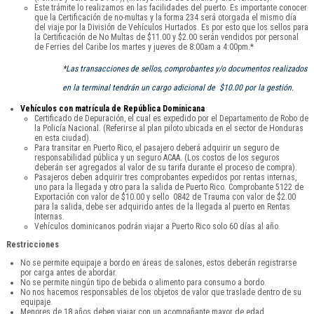
Este trámite lo realizamos en las facilidades del puerto. Es importante conocer
que la Certificación de no-multas y la forma 234 será otorgada el mismo día
del viaje por la División de Vehículos Hurtados. Es por esto que los sellos para
la Certificación de No Multas de $11.00 y $2.00 serán vendidos por personal
de Ferries del Caribe los martes y jueves de 8:00am a 4:00pm.*
*Las transacciones de sellos, comprobantes y/o documentos realizados
en la terminal tendrán un cargo adicional de $10.00 por la gestión.
Vehículos con matrícula de República Dominicana
Certificado de Depuración, el cual es expedido por el Departamento de Robo de
la Policía Nacional. (Referirse al plan piloto ubicada en el sector de Honduras
en esta ciudad).
Para transitar en Puerto Rico, el pasajero deberá adquirir un seguro de
responsabilidad pública y un seguro ACAA. (Los costos de los seguros
deberán ser agregados al valor de su tarifa durante el proceso de compra).
Pasajeros deben adquirir tres comprobantes expedidos por rentas internas,
uno para la llegada y otro para la salida de Puerto Rico. Comprobante 5122 de
Exportación con valor de $10.00 y sello 0842 de Trauma con valor de $2.00
para la salida, debe ser adquirido antes de la llegada al puerto en Rentas
Internas.
Vehículos dominicanos podrán viajar a Puerto Rico solo 60 días al año.
Restricciones
No se permite equipaje a bordo en áreas de salones, estos deberán registrarse
por carga antes de abordar.
No se permite ningún tipo de bebida o alimento para consumo a bordo.
No nos hacemos responsables de los objetos de valor que traslade dentro de su
equipaje.
Menores de 18 años deben viajar con un acompañante mayor de edad.