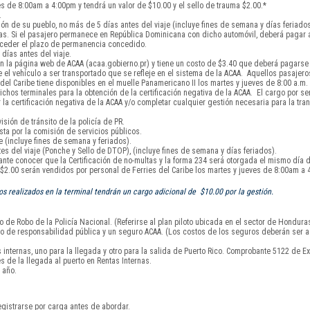
s de 8:00am a 4:00pm y tendrá un valor de $10.00 y el sello de trauma $2.00.*
.
ón de su pueblo, no más de 5 días antes del viaje (incluye fines de semana y días feriados
días. Si el pasajero permanece en República Dominicana con dicho automóvil, deberá pagar
exceder el plazo de permanencia concedido.
días antes del viaje.
 la página web de ACAA (acaa.gobierno.pr) y tiene un costo de $3.40 que deberá pagarse a
el vehículo a ser transportado que se refleje en el sistema de la ACAA. Aquellos pasajero
l Caribe tiene disponibles en el muelle Panamericano II los martes y jueves de 8:00 a.m. 
chos terminales para la obtención de la certificación negativa de la ACAA. El cargo por serv
 certificación negativa de la ACAA y/o completar cualquier gestión necesaria para la tran
isión de tránsito de la policía de PR.
sta por la comisión de servicios públicos.
 (incluye fines de semana y feriados).
s del viaje (Ponche y Sello de DTOP), (incluye fines de semana y días feriados).
tante conocer que la Certificación de no-multas y la forma 234 será otorgada el mismo día d
y $2.00 serán vendidos por personal de Ferries del Caribe los martes y jueves de 8:00am a 
 realizados en la terminal tendrán un cargo adicional de $10.00 por la gestión.
 de Robo de la Policía Nacional. (Referirse al plan piloto ubicada en el sector de Hondura
uro de responsabilidad pública y un seguro ACAA. (Los costos de los seguros deberán ser a
nternas, uno para la llegada y otro para la salida de Puerto Rico. Comprobante 5122 de Ex
s de la llegada al puerto en Rentas Internas.
 año.
gistrarse por carga antes de abordar.