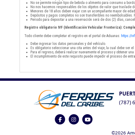
No se permite ningún tipo de bebida o alimento para consumo a bordo
No nos hacemos responsables de los objetos de valor que traslade de
Menores de 18 años deben viajar con un acompañante mayor de edad
Depósitos y pagos completos no son transferibles no reembolsables. P
Periodo para depositar a una reservación será de dos (2) días, cancel
Registro obligatorio IVF (Identificación Vehicular Fronteriza): Comple
Todo cliente debe completar el registro en el portal de Aduanas:
https://i
Debe ingresar los datos personales y del vehículo.
Es obligatorio seleccionar una cita antes del viaje, la cual debe ser 
Para el regreso, deberá realizar nuevamente el proceso y obtener una 
El incumplimiento de este requisito puede impedir el proceso de entra
PUERT
(787) 
©2026 Ameri