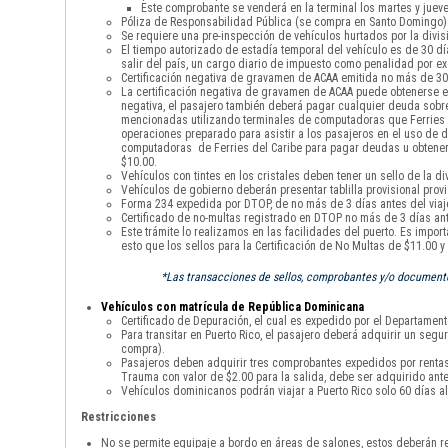
Este comprobante se venderá en la terminal los martes y jueve
Póliza de Responsabilidad Pública (se compra en Santo Domingo)
Se requiere una pre-inspección de vehículos hurtados por la divisi
El tiempo autorizado de estadía temporal del vehículo es de 30 
salir del país, un cargo diario de impuesto como penalidad por 
Certificación negativa de gravamen de ACAA emitida no más de 30 
La certificación negativa de gravamen de ACAA puede obtenerse en
negativa, el pasajero también deberá pagar cualquier deuda sobre 
mencionadas utilizando terminales de computadoras que Ferries de
operaciones preparado para asistir a los pasajeros en el uso de di
computadoras de Ferries del Caribe para pagar deudas u obtener la
$10.00.
Vehículos con tintes en los cristales deben tener un sello de la div
Vehículos de gobierno deberán presentar tablilla provisional provi
Forma 234 expedida por DTOP, de no más de 3 días antes del viaje
Certificado de no-multas registrado en DTOP no más de 3 días ante
Este trámite lo realizamos en las facilidades del puerto. Es impor
esto que los sellos para la Certificación de No Multas de $11.00 
*Las transacciones de sellos, comprobantes y/o documentos
Vehículos con matrícula de República Dominicana
Certificado de Depuración, el cual es expedido por el Departamento
Para transitar en Puerto Rico, el pasajero deberá adquirir un seg
compra).
Pasajeros deben adquirir tres comprobantes expedidos por rentas i
Trauma con valor de $2.00 para la salida, debe ser adquirido ante
Vehículos dominicanos podrán viajar a Puerto Rico solo 60 días al
Restricciones
No se permite equipaje a bordo en áreas de salones, estos deberán re