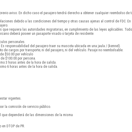
 previo aviso. En dicho caso el pasajero tendrá derecho a obtener cualquier reembolso de ta
celaciones debido a las condiciones del tiempo y otras causas ajenas al control de FDC. E
ajero.
s que requiera las autoridades migratorias, en cumplimiento de las leyes aplicables. To
cano deberá poseer un pasaporte visado o tarjeta de residente.
ículos personales.
Es responsabilidad del pasajero traer su mascota ubicada en una jaula / (kennel).
 de cargos por transporte; ni del pasajero, ni del vehículo. Pasaje no reembolsable.
 de $50.00 por vehículo
 de $100.00 por persona.
imo 3 horas antes de la hora de salida.
imo 6 horas antes de la hora de salida.
estar vigentes.
por la comisión de servicio público.
nal que dependerá de las dimensiones de la misma
do en DTOP de PR.