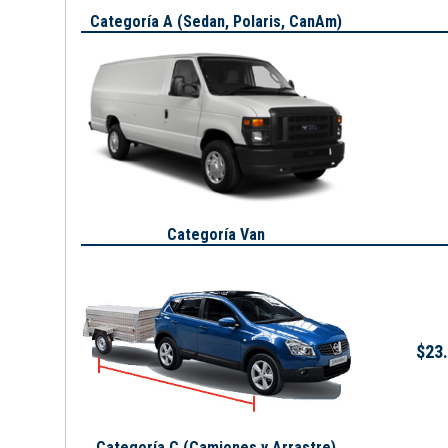
Categoría A (
Sedan, Polaris, CanAm
)
Categoría Van
$23.
Categoría C (Camiones y Arrastre)