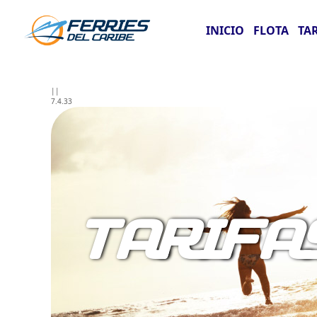
INICIO
FLOTA
TA
||
7.4.33
TARIFA