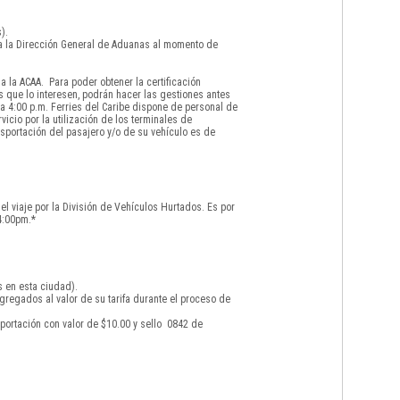
).
 a la Dirección General de Aduanas al momento de
 la ACAA. Para poder obtener la certificación
s que lo interesen, podrán hacer las gestiones antes
a 4:00 p.m. Ferries del Caribe dispone de personal de
icio por la utilización de los terminales de
sportación del pasajero y/o de su vehículo es de
el viaje por la División de Vehículos Hurtados. Es por
4:00pm.*
s en esta ciudad).
gregados al valor de su tarifa durante el proceso de
portación con valor de $10.00 y sello 0842 de