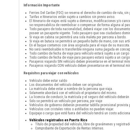
Información Importante
Ferries Del Caribe (FDC) se reserva el derecho de cambio de ruta, sin
Tarifas e Itinerarios están sujeto a cambios sin previo aviso.
El Itinerario de viajes está sujeto a demoras, modificaciones y/o can
se responsabiliza de reembolsar o compensar de forma alguna al pas
Todo pasajero de toda nacionalidad, deberá viajar con los documento
poseer un pasaporte vigente. Todo pasajero que sea ciudadano domini
Si viaja en cabina se permitirá una sola maleta por persona a bordo.
Si viaja en butaca se permitirá un pequeño bulto de mano, con sus art
En el buque contamos con área asignada para el viaje de su mascota. 
No será reembolsable ni transferible ninguna suma pagada en concepto
Todo cambio de fecha de viaje para vehículo estará sujeto a un cargo
Todo cambio de fecha de viaje para pasajero estará sujeto a un cargo
Pasajeros viajando SIN vehículo deben presentarse en el terminal mín
Pasajeros viajando CON vehículo deben presentarse en el terminal mín
Requisitos para viajar con vehículos
Vehículo debe estar saldo
Los documentos del vehículo deben ser originales.
La matrícula debe estar a nombre de la persona que viaja.
Solamente abordará con el vehículo el propietario del mismo.
La licencia de conducir, la matrícula y el seguro del vehículo deberán 
Solo se permitirá un vehículo por persona, por viaje
Vehículos de gobierno deberán presentar tablilla provisional provista 
Vehículos con cristales rotos o astillados no pueden viajar.
Equipaje o carga que esté fuera del vehículo tendrá un costo adicio
Vehículos registrados en Puerto Rico
Título de propiedad del vehículo, libre de gravámenes y registra
Comprobante de Exportación de Rentas Internas.