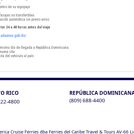
.
ntro de su equipaje.
.
asajes no transferibles.
ación automática sin previo aviso.
tar 24 a 48 horas antes del viaje
vf.aduanas.gob.do/
el mismo día de llegada a República Dominicana.
nueva cita.
da del vehículo al país.
O RICO
REPÚBLICA DOMINICAN
(809) 688-4400
622-4800
ca Cruise Ferries dba Ferries del Caribe Travel & Tours AV-66 L