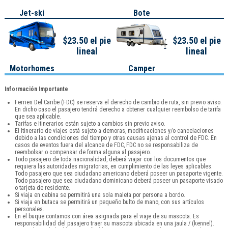
Jet-ski
Bote
$23.50 el pie
$23.50 el pie
lineal
lineal
Motorhomes
Camper
Información Importante
Ferries Del Caribe (FDC) se reserva el derecho de cambio de ruta, sin previo aviso.
En dicho caso el pasajero tendrá derecho a obtener cualquier reembolso de tarifa
que sea aplicable.
Tarifas e Itinerarios están sujeto a cambios sin previo aviso.
El Itinerario de viajes está sujeto a demoras, modificaciones y/o cancelaciones
debido a las condiciones del tiempo y otras causas ajenas al control de FDC. En
casos de eventos fuera del alcance de FDC, FDC no se responsabiliza de
reembolsar o compensar de forma alguna al pasajero.
Todo pasajero de toda nacionalidad, deberá viajar con los documentos que
requiera las autoridades migratorias, en cumplimiento de las leyes aplicables.
Todo pasajero que sea ciudadano americano deberá poseer un pasaporte vigente.
Todo pasajero que sea ciudadano dominicano deberá poseer un pasaporte visado
o tarjeta de residente.
Si viaja en cabina se permitirá una sola maleta por persona a bordo.
Si viaja en butaca se permitirá un pequeño bulto de mano, con sus artículos
personales.
En el buque contamos con área asignada para el viaje de su mascota. Es
responsabilidad del pasajero traer su mascota ubicada en una jaula / (kennel).