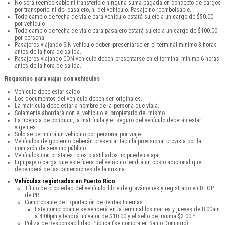
No será reembolsable ni transferible ninguna suma pagada en concepto de cargos
por transporte; ni del pasajero, ni del vehículo. Pasaje no reembolsable.
Todo cambio de fecha de viaje para vehículo estará sujeto a un cargo de $50.00
por vehículo
Todo cambio de fecha de viaje para pasajero estará sujeto a un cargo de $100.00
por persona.
Pasajeros viajando SIN vehículo deben presentarse en el terminal mínimo 3 horas
antes de la hora de salida.
Pasajeros viajando CON vehículo deben presentarse en el terminal mínimo 6 horas
antes de la hora de salida.
Requisitos para viajar con vehículos
Vehículo debe estar saldo
Los documentos del vehículo deben ser originales.
La matrícula debe estar a nombre de la persona que viaja.
Solamente abordará con el vehículo el propietario del mismo.
La licencia de conducir, la matrícula y el seguro del vehículo deberán estar
vigentes.
Solo se permitirá un vehículo por persona, por viaje
Vehículos de gobierno deberán presentar tablilla provisional provista por la
comisión de servicio público.
Vehículos con cristales rotos o astillados no pueden viajar.
Equipaje o carga que esté fuera del vehículo tendrá un costo adicional que
dependerá de las dimensiones de la misma
Vehículos registrados en Puerto Rico
Título de propiedad del vehículo, libre de gravámenes y registrado en DTOP
de PR.
Comprobante de Exportación de Rentas Internas.
Este comprobante se venderá en la terminal los martes y jueves de 8:00am
a 4:00pm y tendrá un valor de $10.00 y el sello de trauma $2.00.*
Póliza de Responsabilidad Pública (se compra en Santo Domingo).