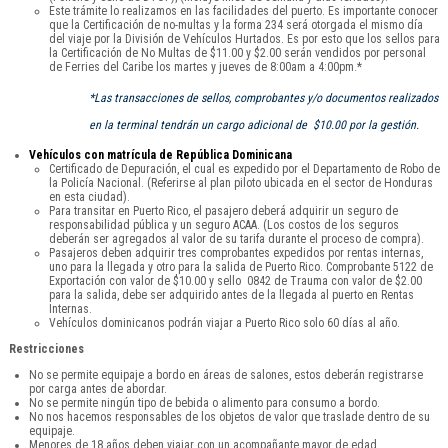
Este trámite lo realizamos en las facilidades del puerto. Es importante conocer
que la Certificación de no-multas y la forma 234 será otorgada el mismo día
del viaje por la División de Vehículos Hurtados. Es por esto que los sellos para
la Certificación de No Multas de $11.00 y $2.00 serán vendidos por personal
de Ferries del Caribe los martes y jueves de 8:00am a 4:00pm.*
*Las transacciones de sellos, comprobantes y/o documentos realizados
en la terminal tendrán un cargo adicional de $10.00 por la gestión.
Vehículos con matrícula de República Dominicana
Certificado de Depuración, el cual es expedido por el Departamento de Robo de
la Policía Nacional. (Referirse al plan piloto ubicada en el sector de Honduras
en esta ciudad).
Para transitar en Puerto Rico, el pasajero deberá adquirir un seguro de
responsabilidad pública y un seguro ACAA. (Los costos de los seguros
deberán ser agregados al valor de su tarifa durante el proceso de compra).
Pasajeros deben adquirir tres comprobantes expedidos por rentas internas,
uno para la llegada y otro para la salida de Puerto Rico. Comprobante 5122 de
Exportación con valor de $10.00 y sello 0842 de Trauma con valor de $2.00
para la salida, debe ser adquirido antes de la llegada al puerto en Rentas
Internas.
Vehículos dominicanos podrán viajar a Puerto Rico solo 60 días al año.
Restricciones
No se permite equipaje a bordo en áreas de salones, estos deberán registrarse
por carga antes de abordar.
No se permite ningún tipo de bebida o alimento para consumo a bordo.
No nos hacemos responsables de los objetos de valor que traslade dentro de su
equipaje.
Menores de 18 años deben viajar con un acompañante mayor de edad.