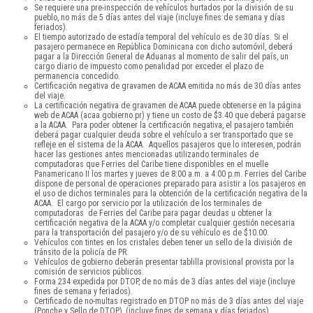
Se requiere una pre-inspección de vehículos hurtados por la división de su
pueblo, no más de 5 días antes del viaje (incluye fines de semana y días
feriados).
El tiempo autorizado de estadía temporal del vehículo es de 30 días. Si el
pasajero permanece en República Dominicana con dicho automóvil, deberá
pagar a la Dirección General de Aduanas al momento de salir del país, un
cargo diario de impuesto como penalidad por exceder el plazo de
permanencia concedido.
Certificación negativa de gravamen de ACAA emitida no más de 30 días antes
del viaje.
La certificación negativa de gravamen de ACAA puede obtenerse en la página
web de ACAA (acaa.gobierno.pr) y tiene un costo de $3.40 que deberá pagarse
a la ACAA. Para poder obtener la certificación negativa, el pasajero también
deberá pagar cualquier deuda sobre el vehículo a ser transportado que se
refleje en el sistema de la ACAA. Aquellos pasajeros que lo interesen, podrán
hacer las gestiones antes mencionadas utilizando terminales de
computadoras que Ferries del Caribe tiene disponibles en el muelle
Panamericano II los martes y jueves de 8:00 a.m. a 4:00 p.m. Ferries del Caribe
dispone de personal de operaciones preparado para asistir a los pasajeros en
el uso de dichos terminales para la obtención de la certificación negativa de la
ACAA. El cargo por servicio por la utilización de los terminales de
computadoras de Ferries del Caribe para pagar deudas u obtener la
certificación negativa de la ACAA y/o completar cualquier gestión necesaria
para la transportación del pasajero y/o de su vehículo es de $10.00.
Vehículos con tintes en los cristales deben tener un sello de la división de
tránsito de la policía de PR.
Vehículos de gobierno deberán presentar tablilla provisional provista por la
comisión de servicios públicos.
Forma 234 expedida por DTOP, de no más de 3 días antes del viaje (incluye
fines de semana y feriados).
Certificado de no-multas registrado en DTOP no más de 3 días antes del viaje
(Ponche y Sello de DTOP), (incluye fines de semana y días feriados).