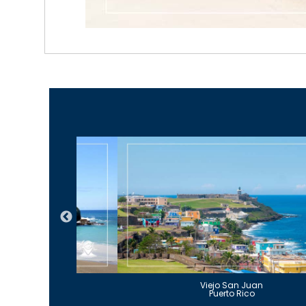
Guajataca
Viejo San Juan
to Rico
Puerto Rico