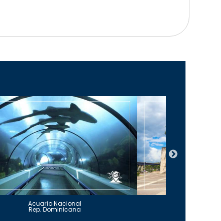
Acuarío Nacional
Alcázar 
Rep. Dominicana
Rep. Do