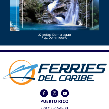
27 saltos Damajagua
Rep. Dominicana
PUERTO RICO
(787) 622-4800