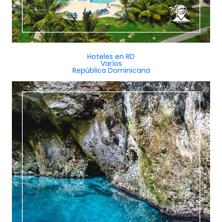
Hoteles en RD
Varíos
República Dominicana