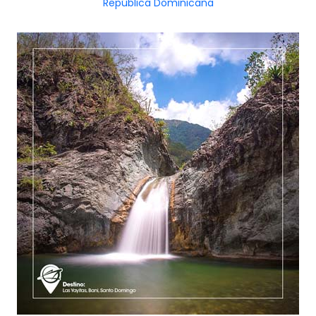
República Dominicana