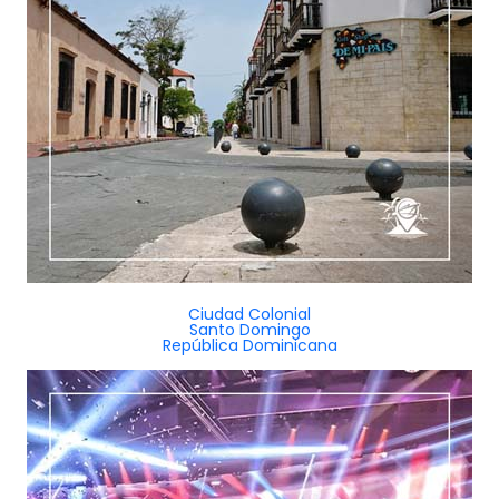
Ciudad Colonial
Santo Domingo
República Dominicana