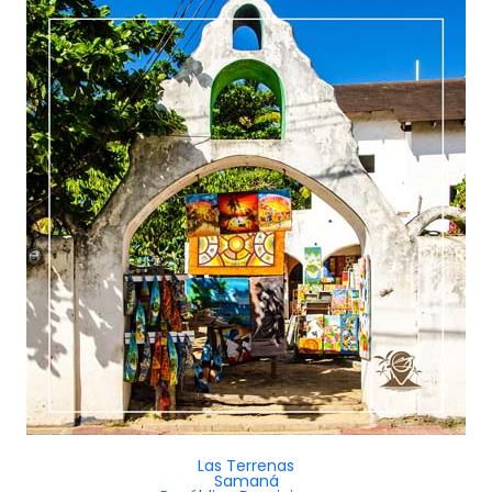
Las Terrenas
Samaná