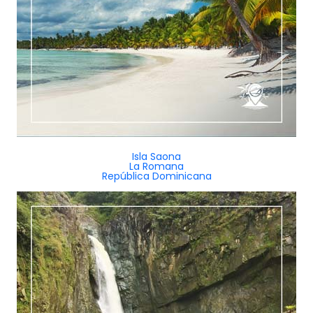
Isla Saona
La Romana
República Dominicana