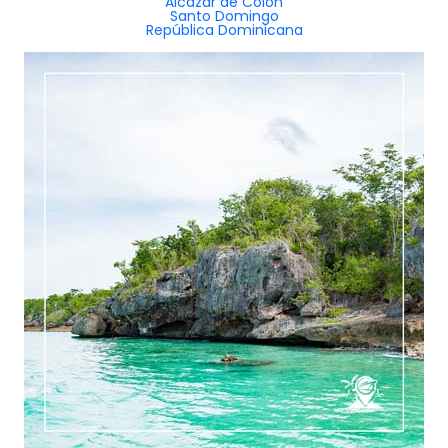
Alcázar de Colón
Santo Domingo
República Dominicana