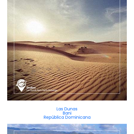
Las Dunas
Bani
República Dominicana