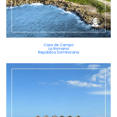
Casa de Campo
La Romana
República Dominicana