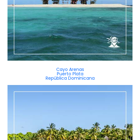
Cayo Arenas
Puerto Plata
República Dominicana