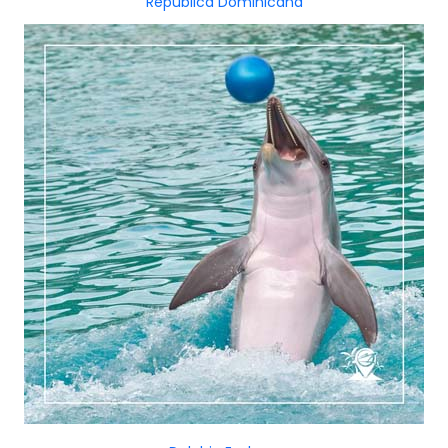
República Dominicana