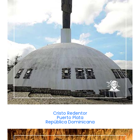
Cristo Redentor
Puerto Plata
República Dominicana