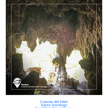
Cuevas del Eden
Santo Domingo