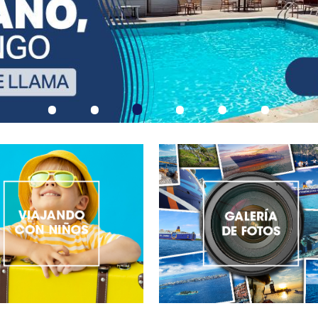
•
•
•
•
•
•