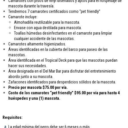
Camarotes con pisos de vinyl diseñados y aptos para el hospedaje de
mascota durante la travesía.
Tendremos 7 camarotes certificados como “pet friendly”
Camarote incluye:
Almohadilla reutilizable para la mascota.
Envase con agua destilada para mascota.
Toallas húmedas desinfectantes en el camarote para limpiar
cualquier accidente de las mascotas.
Camarotes altamente higienizados.
Áreas identificadas en la cubierta del barco para paseo de las
mascotas.
Área identificada en el Tropical Deck para que las mascotas puedan
hacer sus necesidades.
Área designada en el Del Mar Bar para disfrutar del entretenimiento
abordo junto a su mascota.
Zafacones identificados para desperdicios sólidos de la mascota.
Precio por mascota $75.00 por vía.
Costo de los camarotes “pet friendly” $95.00 por vía para hasta 4
huéspedes y una (1) mascota.
Requisitos:
La edad mínima del perro debe ser 6 meses o más.