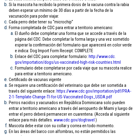
Si la mascota ha recibido la primera dosis de la vacuna contra la rabia
deben esperar un mínimo de 30 días a partir de la fecha de la
vacunación para poder viajar.
Cada perro debe tener su “microchip”
Forma completada de CDC para entrar a territorio americano:
El dueño debe completar una forma que se accede a través de la
página del CDC. Debe completar la forma larga y una vez sometido
esperar la confirmación del formulario que aparecerá en color verde
e indica: Dog Import Form Receipt: COMPLETE
Enlace del CDC para completar formulario:
http://www.cdc.
gov/importation/dogs/us-
vaccinated-high-risk-
countries.html
Formulario debe completarse por cada viaje que su mascota realice
para entrar a territorio americano.
Certificado de vacunas vigente
Se requiere una certificación del veterinario que debe ser sometida a
través del siguiente enlace:
https://www.cdc.gov/
importation/pdf/PRA-
2-1-
Template-Change-TI-for-US-
Vaccinated-Dogs_USDA.pdf
Perros nacidos y vacunados en República Dominicana solo pueden
entrar a territorio americano a través del aeropuerto de Miami y luego de
entrar el perro deberá permanecer en cuarentena. (Acceda al siguiente
enlace para más detalles.
www.cdc.gov/
dogtravel
)
Mascota debe estar con su collar y correa en todo momento.
En las áreas del barco con alfombras, no están permitidos las