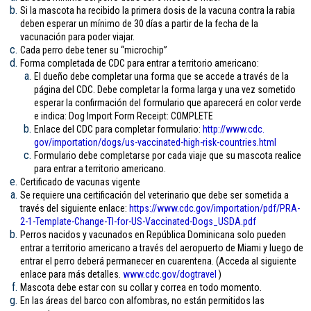
Si la mascota ha recibido la primera dosis de la vacuna contra la rabia
deben esperar un mínimo de 30 días a partir de la fecha de la
vacunación para poder viajar.
Cada perro debe tener su “microchip”
Forma completada de CDC para entrar a territorio americano:
El dueño debe completar una forma que se accede a través de la
página del CDC. Debe completar la forma larga y una vez sometido
esperar la confirmación del formulario que aparecerá en color verde
e indica: Dog Import Form Receipt: COMPLETE
Enlace del CDC para completar formulario:
http://www.cdc.
gov/importation/dogs/us-
vaccinated-high-risk-
countries.html
Formulario debe completarse por cada viaje que su mascota realice
para entrar a territorio americano.
Certificado de vacunas vigente
Se requiere una certificación del veterinario que debe ser sometida a
través del siguiente enlace:
https://www.cdc.gov/
importation/pdf/PRA-
2-1-
Template-Change-TI-for-US-
Vaccinated-Dogs_USDA.pdf
Perros nacidos y vacunados en República Dominicana solo pueden
entrar a territorio americano a través del aeropuerto de Miami y luego de
entrar el perro deberá permanecer en cuarentena. (Acceda al siguiente
enlace para más detalles.
www.cdc.gov/
dogtravel
)
Mascota debe estar con su collar y correa en todo momento.
En las áreas del barco con alfombras, no están permitidos las