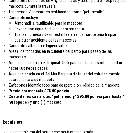
Camarotes con pisos de vinyl diseñados y aptos para el hospedaje de
mascota durante la travesía.
Tendremos 7 camarotes certificados como “pet friendly”
Camarote incluye:
Almohadilla reutilizable para la mascota.
Envase con agua destilada para mascota.
Toallas húmedas desinfectantes en el camarote para limpiar
cualquier accidente de las mascotas.
Camarotes altamente higienizados.
Áreas identificadas en la cubierta del barco para paseo de las
mascotas.
Área identificada en el Tropical Deck para que las mascotas puedan
hacer sus necesidades.
Área designada en el Del Mar Bar para disfrutar del entretenimiento
abordo junto a su mascota.
Zafacones identificados para desperdicios sólidos de la mascota.
Precio por mascota $75.00 por vía.
Costo de los camarotes “pet friendly” $95.00 por vía para hasta 4
huéspedes y una (1) mascota.
Requisitos:
La edad mínima del perro debe ser 6 meses o más.