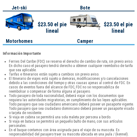
Jet-ski
Bote
$23.50 el pie
$23.50 el pie
lineal
lineal
Motorhomes
Camper
Información Importante
Ferries Del Caribe (FDC) se reserva el derecho de cambio de ruta, sin previo aviso.
En dicho caso el pasajero tendrá derecho a obtener cualquier reembolso de tarifa
que sea aplicable.
Tarifas e Itinerarios están sujeto a cambios sin previo aviso.
El Itinerario de viajes está sujeto a demoras, modificaciones y/o cancelaciones
debido a las condiciones del tiempo y otras causas ajenas al control de FDC. En
casos de eventos fuera del alcance de FDC, FDC no se responsabiliza de
reembolsar o compensar de forma alguna al pasajero.
Todo pasajero de toda nacionalidad, deberá viajar con los documentos que
requiera las autoridades migratorias, en cumplimiento de las leyes aplicables.
Todo pasajero que sea ciudadano americano deberá poseer un pasaporte vigente.
Todo pasajero que sea ciudadano dominicano deberá poseer un pasaporte visado
o tarjeta de residente.
Si viaja en cabina se permitirá una sola maleta por persona a bordo.
Si viaja en butaca se permitirá un pequeño bulto de mano, con sus artículos
personales.
En el buque contamos con área asignada para el viaje de su mascota. Es
responsabilidad del pasajero traer su mascota ubicada en una jaula / (kennel).