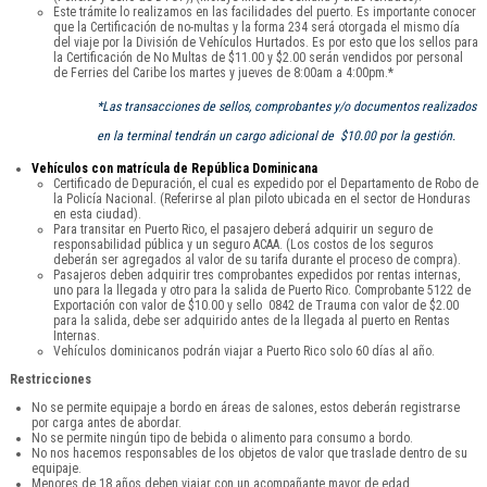
Este trámite lo realizamos en las facilidades del puerto. Es importante conocer
que la Certificación de no-multas y la forma 234 será otorgada el mismo día
del viaje por la División de Vehículos Hurtados. Es por esto que los sellos para
la Certificación de No Multas de $11.00 y $2.00 serán vendidos por personal
de Ferries del Caribe los martes y jueves de 8:00am a 4:00pm.*
*Las transacciones de sellos, comprobantes y/o documentos realizados
en la terminal tendrán un cargo adicional de $10.00 por la gestión.
Vehículos con matrícula de República Dominicana
Certificado de Depuración, el cual es expedido por el Departamento de Robo de
la Policía Nacional. (Referirse al plan piloto ubicada en el sector de Honduras
en esta ciudad).
Para transitar en Puerto Rico, el pasajero deberá adquirir un seguro de
responsabilidad pública y un seguro ACAA. (Los costos de los seguros
deberán ser agregados al valor de su tarifa durante el proceso de compra).
Pasajeros deben adquirir tres comprobantes expedidos por rentas internas,
uno para la llegada y otro para la salida de Puerto Rico. Comprobante 5122 de
Exportación con valor de $10.00 y sello 0842 de Trauma con valor de $2.00
para la salida, debe ser adquirido antes de la llegada al puerto en Rentas
Internas.
Vehículos dominicanos podrán viajar a Puerto Rico solo 60 días al año.
Restricciones
No se permite equipaje a bordo en áreas de salones, estos deberán registrarse
por carga antes de abordar.
No se permite ningún tipo de bebida o alimento para consumo a bordo.
No nos hacemos responsables de los objetos de valor que traslade dentro de su
equipaje.
Menores de 18 años deben viajar con un acompañante mayor de edad.