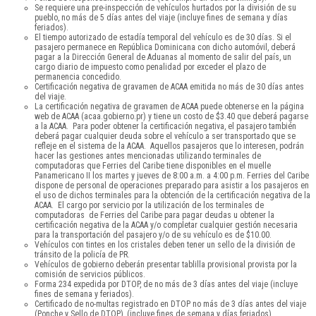
Se requiere una pre-inspección de vehículos hurtados por la división de su
pueblo, no más de 5 días antes del viaje (incluye fines de semana y días
feriados).
El tiempo autorizado de estadía temporal del vehículo es de 30 días. Si el
pasajero permanece en República Dominicana con dicho automóvil, deberá
pagar a la Dirección General de Aduanas al momento de salir del país, un
cargo diario de impuesto como penalidad por exceder el plazo de
permanencia concedido.
Certificación negativa de gravamen de ACAA emitida no más de 30 días antes
del viaje.
La certificación negativa de gravamen de ACAA puede obtenerse en la página
web de ACAA (acaa.gobierno.pr) y tiene un costo de $3.40 que deberá pagarse
a la ACAA. Para poder obtener la certificación negativa, el pasajero también
deberá pagar cualquier deuda sobre el vehículo a ser transportado que se
refleje en el sistema de la ACAA. Aquellos pasajeros que lo interesen, podrán
hacer las gestiones antes mencionadas utilizando terminales de
computadoras que Ferries del Caribe tiene disponibles en el muelle
Panamericano II los martes y jueves de 8:00 a.m. a 4:00 p.m. Ferries del Caribe
dispone de personal de operaciones preparado para asistir a los pasajeros en
el uso de dichos terminales para la obtención de la certificación negativa de la
ACAA. El cargo por servicio por la utilización de los terminales de
computadoras de Ferries del Caribe para pagar deudas u obtener la
certificación negativa de la ACAA y/o completar cualquier gestión necesaria
para la transportación del pasajero y/o de su vehículo es de $10.00.
Vehículos con tintes en los cristales deben tener un sello de la división de
tránsito de la policía de PR.
Vehículos de gobierno deberán presentar tablilla provisional provista por la
comisión de servicios públicos.
Forma 234 expedida por DTOP, de no más de 3 días antes del viaje (incluye
fines de semana y feriados).
Certificado de no-multas registrado en DTOP no más de 3 días antes del viaje
(Ponche y Sello de DTOP), (incluye fines de semana y días feriados).