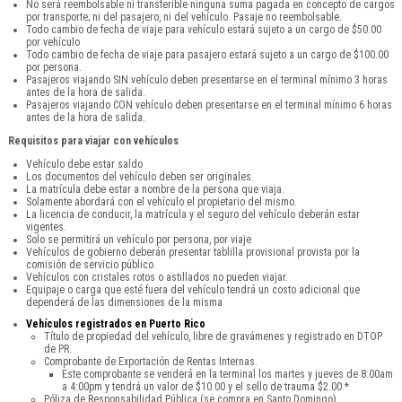
No será reembolsable ni transferible ninguna suma pagada en concepto de cargos
por transporte; ni del pasajero, ni del vehículo. Pasaje no reembolsable.
Todo cambio de fecha de viaje para vehículo estará sujeto a un cargo de $50.00
por vehículo
Todo cambio de fecha de viaje para pasajero estará sujeto a un cargo de $100.00
por persona.
Pasajeros viajando SIN vehículo deben presentarse en el terminal mínimo 3 horas
antes de la hora de salida.
Pasajeros viajando CON vehículo deben presentarse en el terminal mínimo 6 horas
antes de la hora de salida.
Requisitos para viajar con vehículos
Vehículo debe estar saldo
Los documentos del vehículo deben ser originales.
La matrícula debe estar a nombre de la persona que viaja.
Solamente abordará con el vehículo el propietario del mismo.
La licencia de conducir, la matrícula y el seguro del vehículo deberán estar
vigentes.
Solo se permitirá un vehículo por persona, por viaje
Vehículos de gobierno deberán presentar tablilla provisional provista por la
comisión de servicio público.
Vehículos con cristales rotos o astillados no pueden viajar.
Equipaje o carga que esté fuera del vehículo tendrá un costo adicional que
dependerá de las dimensiones de la misma
Vehículos registrados en Puerto Rico
Título de propiedad del vehículo, libre de gravámenes y registrado en DTOP
de PR.
Comprobante de Exportación de Rentas Internas.
Este comprobante se venderá en la terminal los martes y jueves de 8:00am
a 4:00pm y tendrá un valor de $10.00 y el sello de trauma $2.00.*
Póliza de Responsabilidad Pública (se compra en Santo Domingo).