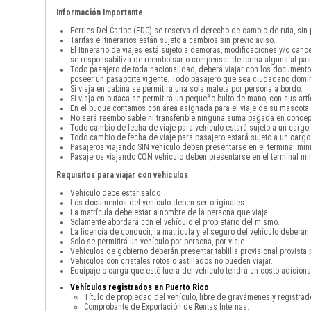
Información Importante
Ferries Del Caribe (FDC) se reserva el derecho de cambio de ruta, sin
Tarifas e Itinerarios están sujeto a cambios sin previo aviso.
El Itinerario de viajes está sujeto a demoras, modificaciones y/o can
se responsabiliza de reembolsar o compensar de forma alguna al pas
Todo pasajero de toda nacionalidad, deberá viajar con los documento
poseer un pasaporte vigente. Todo pasajero que sea ciudadano domini
Si viaja en cabina se permitirá una sola maleta por persona a bordo.
Si viaja en butaca se permitirá un pequeño bulto de mano, con sus art
En el buque contamos con área asignada para el viaje de su mascota. 
No será reembolsable ni transferible ninguna suma pagada en concepto
Todo cambio de fecha de viaje para vehículo estará sujeto a un cargo
Todo cambio de fecha de viaje para pasajero estará sujeto a un cargo
Pasajeros viajando SIN vehículo deben presentarse en el terminal mín
Pasajeros viajando CON vehículo deben presentarse en el terminal mín
Requisitos para viajar con vehículos
Vehículo debe estar saldo
Los documentos del vehículo deben ser originales.
La matrícula debe estar a nombre de la persona que viaja.
Solamente abordará con el vehículo el propietario del mismo.
La licencia de conducir, la matrícula y el seguro del vehículo deberán 
Solo se permitirá un vehículo por persona, por viaje
Vehículos de gobierno deberán presentar tablilla provisional provista 
Vehículos con cristales rotos o astillados no pueden viajar.
Equipaje o carga que esté fuera del vehículo tendrá un costo adicio
Vehículos registrados en Puerto Rico
Título de propiedad del vehículo, libre de gravámenes y registra
Comprobante de Exportación de Rentas Internas.