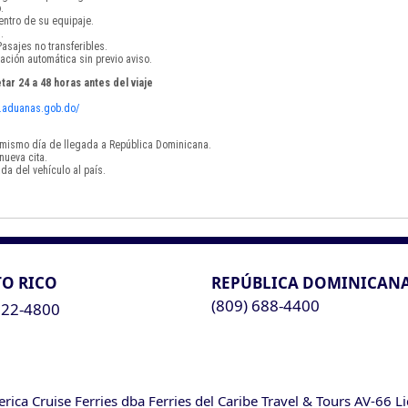
.
ntro de su equipaje.
.
asajes no transferibles.
ación automática sin previo aviso.
tar 24 a 48 horas antes del viaje
vf.aduanas.gob.do/
el mismo día de llegada a República Dominicana.
nueva cita.
da del vehículo al país.
O RICO
REPÚBLICA DOMINICAN
(809) 688-4400
622-4800
ca Cruise Ferries dba Ferries del Caribe Travel & Tours AV-66 L