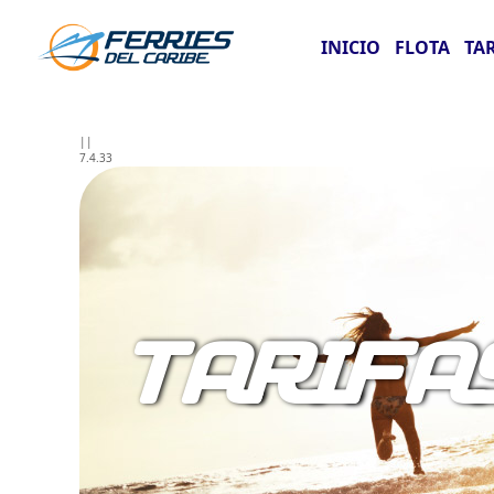
INICIO
FLOTA
TA
||
7.4.33
TARIFA