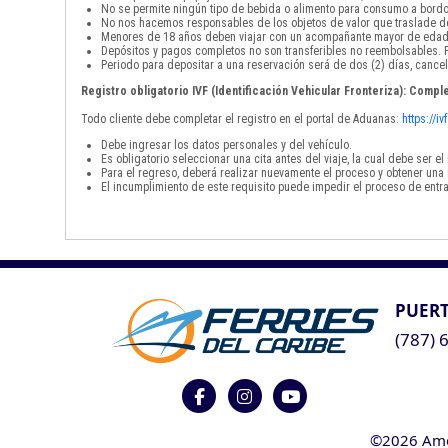
No se permite ningún tipo de bebida o alimento para consumo a bordo
No nos hacemos responsables de los objetos de valor que traslade de
Menores de 18 años deben viajar con un acompañante mayor de edad
Depósitos y pagos completos no son transferibles no reembolsables. P
Periodo para depositar a una reservación será de dos (2) días, cancel
Registro obligatorio IVF (Identificación Vehicular Fronteriza): Comple
Todo cliente debe completar el registro en el portal de Aduanas:
https://i
Debe ingresar los datos personales y del vehículo.
Es obligatorio seleccionar una cita antes del viaje, la cual debe ser 
Para el regreso, deberá realizar nuevamente el proceso y obtener una 
El incumplimiento de este requisito puede impedir el proceso de entra
PUERT
(787) 
©2026 Ameri