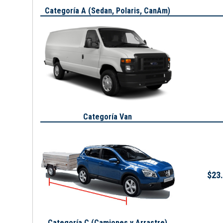
Categoría A (
Sedan, Polaris, CanAm
)
Categoría Van
$23.
Categoría C (Camiones y Arrastre)