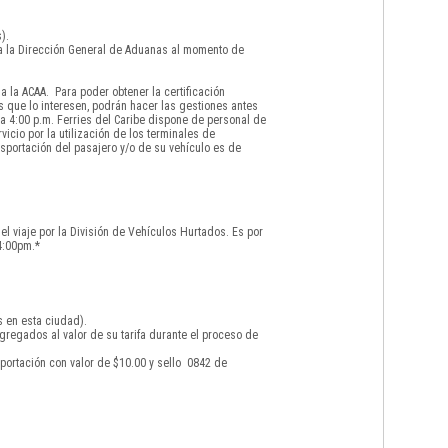
).
 a la Dirección General de Aduanas al momento de
 la ACAA. Para poder obtener la certificación
s que lo interesen, podrán hacer las gestiones antes
a 4:00 p.m. Ferries del Caribe dispone de personal de
icio por la utilización de los terminales de
sportación del pasajero y/o de su vehículo es de
el viaje por la División de Vehículos Hurtados. Es por
4:00pm.*
s en esta ciudad).
gregados al valor de su tarifa durante el proceso de
portación con valor de $10.00 y sello 0842 de