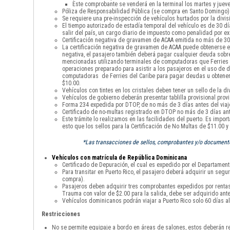
Este comprobante se venderá en la terminal los martes y jueve
Póliza de Responsabilidad Pública (se compra en Santo Domingo)
Se requiere una pre-inspección de vehículos hurtados por la divisi
El tiempo autorizado de estadía temporal del vehículo es de 30 
salir del país, un cargo diario de impuesto como penalidad por 
Certificación negativa de gravamen de ACAA emitida no más de 30 
La certificación negativa de gravamen de ACAA puede obtenerse en
negativa, el pasajero también deberá pagar cualquier deuda sobre 
mencionadas utilizando terminales de computadoras que Ferries de
operaciones preparado para asistir a los pasajeros en el uso de di
computadoras de Ferries del Caribe para pagar deudas u obtener la
$10.00.
Vehículos con tintes en los cristales deben tener un sello de la div
Vehículos de gobierno deberán presentar tablilla provisional provi
Forma 234 expedida por DTOP, de no más de 3 días antes del viaje
Certificado de no-multas registrado en DTOP no más de 3 días ante
Este trámite lo realizamos en las facilidades del puerto. Es impor
esto que los sellos para la Certificación de No Multas de $11.00 
*Las transacciones de sellos, comprobantes y/o documentos
Vehículos con matrícula de República Dominicana
Certificado de Depuración, el cual es expedido por el Departamento
Para transitar en Puerto Rico, el pasajero deberá adquirir un seg
compra).
Pasajeros deben adquirir tres comprobantes expedidos por rentas i
Trauma con valor de $2.00 para la salida, debe ser adquirido ante
Vehículos dominicanos podrán viajar a Puerto Rico solo 60 días al
Restricciones
No se permite equipaje a bordo en áreas de salones, estos deberán re