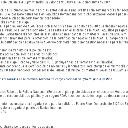
s de 8:00am a 4:00pm y tendrá un valor de $10.00 y el sello de trauma $2.00.*
.
ón de su pueblo, no más de 5 días antes del viaje (incluye fines de semana y días feriados
días. Si el pasajero permanece en República Dominicana con dicho automóvil, deberá pagar
exceder el plazo de permanencia concedido.
días antes del viaje.
 la página web de ACAA (acaa.gobierno.pr) y tiene un costo de $3.40 que deberá pagarse a
el vehículo a ser transportado que se refleje en el sistema de la ACAA. Aquellos pasajero
l Caribe tiene disponibles en el muelle Panamericano II los martes y jueves de 8:00 a.m. 
chos terminales para la obtención de la certificación negativa de la ACAA. El cargo por serv
 certificación negativa de la ACAA y/o completar cualquier gestión necesaria para la tran
isión de tránsito de la policía de PR.
sta por la comisión de servicios públicos.
 (incluye fines de semana y feriados).
s del viaje (Ponche y Sello de DTOP), (incluye fines de semana y días feriados).
tante conocer que la Certificación de no-multas y la forma 234 será otorgada el mismo día d
y $2.00 serán vendidos por personal de Ferries del Caribe los martes y jueves de 8:00am a 
 realizados en la terminal tendrán un cargo adicional de $10.00 por la gestión.
 de Robo de la Policía Nacional. (Referirse al plan piloto ubicada en el sector de Hondura
uro de responsabilidad pública y un seguro ACAA. (Los costos de los seguros deberán ser a
nternas, uno para la llegada y otro para la salida de Puerto Rico. Comprobante 5122 de Ex
s de la llegada al puerto en Rentas Internas.
 año.
gistrarse por carga antes de abordar.