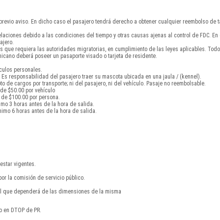
 previo aviso. En dicho caso el pasajero tendrá derecho a obtener cualquier reembolso de ta
celaciones debido a las condiciones del tiempo y otras causas ajenas al control de FDC. E
ajero.
s que requiera las autoridades migratorias, en cumplimiento de las leyes aplicables. To
cano deberá poseer un pasaporte visado o tarjeta de residente.
ículos personales.
Es responsabilidad del pasajero traer su mascota ubicada en una jaula / (kennel).
 de cargos por transporte; ni del pasajero, ni del vehículo. Pasaje no reembolsable.
 de $50.00 por vehículo
 de $100.00 por persona.
imo 3 horas antes de la hora de salida.
imo 6 horas antes de la hora de salida.
estar vigentes.
por la comisión de servicio público.
nal que dependerá de las dimensiones de la misma
do en DTOP de PR.