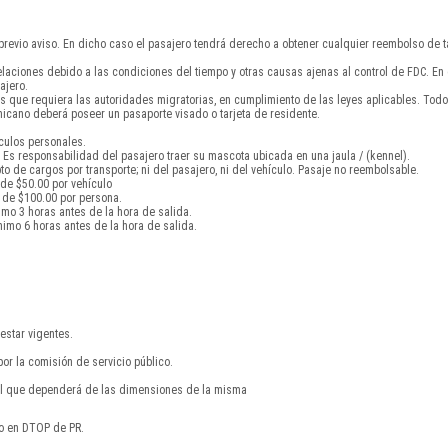
 previo aviso. En dicho caso el pasajero tendrá derecho a obtener cualquier reembolso de ta
celaciones debido a las condiciones del tiempo y otras causas ajenas al control de FDC. E
ajero.
s que requiera las autoridades migratorias, en cumplimiento de las leyes aplicables. To
cano deberá poseer un pasaporte visado o tarjeta de residente.
ículos personales.
Es responsabilidad del pasajero traer su mascota ubicada en una jaula / (kennel).
 de cargos por transporte; ni del pasajero, ni del vehículo. Pasaje no reembolsable.
 de $50.00 por vehículo
 de $100.00 por persona.
imo 3 horas antes de la hora de salida.
imo 6 horas antes de la hora de salida.
estar vigentes.
por la comisión de servicio público.
nal que dependerá de las dimensiones de la misma
do en DTOP de PR.