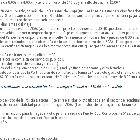
s de 8:00am a 4:00pm y tendrá un valor de $10.00 y el sello de trauma $2.00.*
.
ón de su pueblo, no más de 5 días antes del viaje (incluye fines de semana y días feriados
días. Si el pasajero permanece en República Dominicana con dicho automóvil, deberá pagar
exceder el plazo de permanencia concedido.
días antes del viaje.
 la página web de ACAA (acaa.gobierno.pr) y tiene un costo de $3.40 que deberá pagarse a
el vehículo a ser transportado que se refleje en el sistema de la ACAA. Aquellos pasajero
l Caribe tiene disponibles en el muelle Panamericano II los martes y jueves de 8:00 a.m. 
chos terminales para la obtención de la certificación negativa de la ACAA. El cargo por serv
 certificación negativa de la ACAA y/o completar cualquier gestión necesaria para la tran
isión de tránsito de la policía de PR.
sta por la comisión de servicios públicos.
 (incluye fines de semana y feriados).
s del viaje (Ponche y Sello de DTOP), (incluye fines de semana y días feriados).
tante conocer que la Certificación de no-multas y la forma 234 será otorgada el mismo día d
y $2.00 serán vendidos por personal de Ferries del Caribe los martes y jueves de 8:00am a 
 realizados en la terminal tendrán un cargo adicional de $10.00 por la gestión.
 de Robo de la Policía Nacional. (Referirse al plan piloto ubicada en el sector de Hondura
uro de responsabilidad pública y un seguro ACAA. (Los costos de los seguros deberán ser a
nternas, uno para la llegada y otro para la salida de Puerto Rico. Comprobante 5122 de Ex
s de la llegada al puerto en Rentas Internas.
 año.
gistrarse por carga antes de abordar.