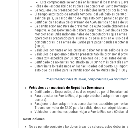
Este comprobante se venderá en la terminal los martes y jueve
Póliza de Responsabilidad Pública (se compra en Santo Domingo)
Se requiere una pre-inspección de vehículos hurtados por la divisi
El tiempo autorizado de estadía temporal del vehículo es de 30 
salir del país, un cargo diario de impuesto como penalidad por 
Certificación negativa de gravamen de ACAA emitida no más de 30 
La certificación negativa de gravamen de ACAA puede obtenerse en
negativa, el pasajero también deberá pagar cualquier deuda sobre 
mencionadas utilizando terminales de computadoras que Ferries de
operaciones preparado para asistir a los pasajeros en el uso de di
computadoras de Ferries del Caribe para pagar deudas u obtener la
$10.00.
Vehículos con tintes en los cristales deben tener un sello de la div
Vehículos de gobierno deberán presentar tablilla provisional provi
Forma 234 expedida por DTOP, de no más de 3 días antes del viaje
Certificado de no-multas registrado en DTOP no más de 3 días ante
Este trámite lo realizamos en las facilidades del puerto. Es impor
esto que los sellos para la Certificación de No Multas de $11.00 
*Las transacciones de sellos, comprobantes y/o documentos
Vehículos con matrícula de República Dominicana
Certificado de Depuración, el cual es expedido por el Departamento
Para transitar en Puerto Rico, el pasajero deberá adquirir un seg
compra).
Pasajeros deben adquirir tres comprobantes expedidos por rentas i
Trauma con valor de $2.00 para la salida, debe ser adquirido ante
Vehículos dominicanos podrán viajar a Puerto Rico solo 60 días al
Restricciones
No se permite equipaje a bordo en áreas de salones, estos deberán re