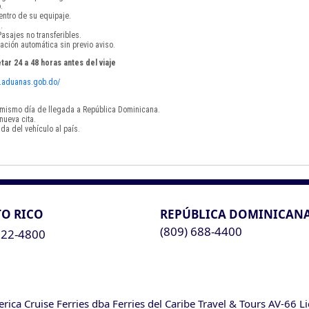
.
ntro de su equipaje.
.
asajes no transferibles.
ación automática sin previo aviso.
tar 24 a 48 horas antes del viaje
vf.aduanas.gob.do/
el mismo día de llegada a República Dominicana.
nueva cita.
da del vehículo al país.
O RICO
REPÚBLICA DOMINICAN
(809) 688-4400
622-4800
ca Cruise Ferries dba Ferries del Caribe Travel & Tours AV-66 L