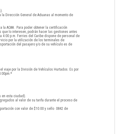
).
 a la Dirección General de Aduanas al momento de
 la ACAA. Para poder obtener la certificación
s que lo interesen, podrán hacer las gestiones antes
a 4:00 p.m. Ferries del Caribe dispone de personal de
icio por la utilización de los terminales de
sportación del pasajero y/o de su vehículo es de
el viaje por la División de Vehículos Hurtados. Es por
4:00pm.*
s en esta ciudad).
gregados al valor de su tarifa durante el proceso de
portación con valor de $10.00 y sello 0842 de