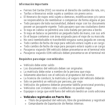
Información Importante
Ferries Del Caribe (FDC) se reserva el derecho de cambio de ruta, sin
Tarifas e Itinerarios están sujeto a cambios sin previo aviso.
El Itinerario de viajes está sujeto a demoras, modificaciones y/o can
se responsabiliza de reembolsar o compensar de forma alguna al pas
Todo pasajero de toda nacionalidad, deberá viajar con los documento
poseer un pasaporte vigente. Todo pasajero que sea ciudadano domini
Si viaja en cabina se permitirá una sola maleta por persona a bordo.
Si viaja en butaca se permitirá un pequeño bulto de mano, con sus art
En el buque contamos con área asignada para el viaje de su mascota. 
No será reembolsable ni transferible ninguna suma pagada en concepto
Todo cambio de fecha de viaje para vehículo estará sujeto a un cargo
Todo cambio de fecha de viaje para pasajero estará sujeto a un cargo
Pasajeros viajando SIN vehículo deben presentarse en el terminal mín
Pasajeros viajando CON vehículo deben presentarse en el terminal mín
Requisitos para viajar con vehículos
Vehículo debe estar saldo
Los documentos del vehículo deben ser originales.
La matrícula debe estar a nombre de la persona que viaja.
Solamente abordará con el vehículo el propietario del mismo.
La licencia de conducir, la matrícula y el seguro del vehículo deberán 
Solo se permitirá un vehículo por persona, por viaje
Vehículos de gobierno deberán presentar tablilla provisional provista 
Vehículos con cristales rotos o astillados no pueden viajar.
Equipaje o carga que esté fuera del vehículo tendrá un costo adicio
Vehículos registrados en Puerto Rico
Título de propiedad del vehículo, libre de gravámenes y registra
Comprobante de Exportación de Rentas Internas.