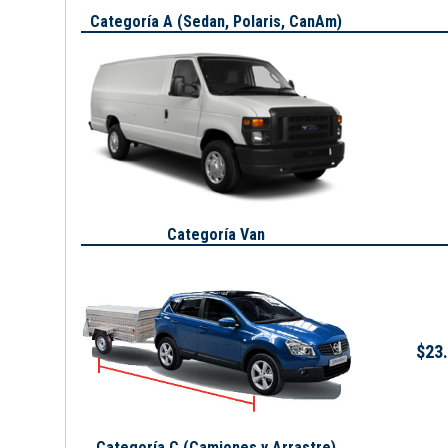
Categoría A (
Sedan, Polaris, CanAm
)
Categoría Van
$23.
Categoría C (Camiones y Arrastre)