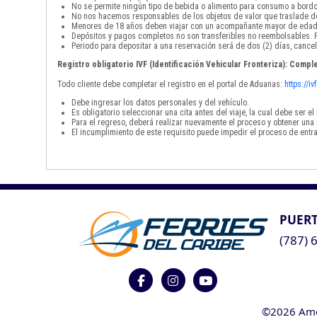
No se permite ningún tipo de bebida o alimento para consumo a bordo
No nos hacemos responsables de los objetos de valor que traslade de
Menores de 18 años deben viajar con un acompañante mayor de edad
Depósitos y pagos completos no son transferibles no reembolsables. P
Periodo para depositar a una reservación será de dos (2) días, cancel
Registro obligatorio IVF (Identificación Vehicular Fronteriza): Comple
Todo cliente debe completar el registro en el portal de Aduanas:
https://i
Debe ingresar los datos personales y del vehículo.
Es obligatorio seleccionar una cita antes del viaje, la cual debe ser 
Para el regreso, deberá realizar nuevamente el proceso y obtener una 
El incumplimiento de este requisito puede impedir el proceso de entra
PUERT
(787) 
©2026 Ameri