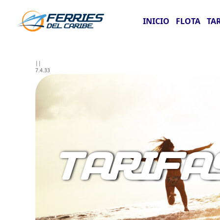
INICIO
FLOTA
TA
||
7.4.33
TARIFA