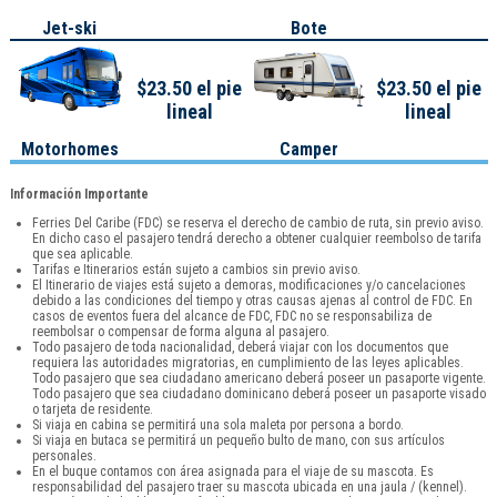
Jet-ski
Bote
$23.50 el pie
$23.50 el pie
lineal
lineal
Motorhomes
Camper
Información Importante
Ferries Del Caribe (FDC) se reserva el derecho de cambio de ruta, sin previo aviso.
En dicho caso el pasajero tendrá derecho a obtener cualquier reembolso de tarifa
que sea aplicable.
Tarifas e Itinerarios están sujeto a cambios sin previo aviso.
El Itinerario de viajes está sujeto a demoras, modificaciones y/o cancelaciones
debido a las condiciones del tiempo y otras causas ajenas al control de FDC. En
casos de eventos fuera del alcance de FDC, FDC no se responsabiliza de
reembolsar o compensar de forma alguna al pasajero.
Todo pasajero de toda nacionalidad, deberá viajar con los documentos que
requiera las autoridades migratorias, en cumplimiento de las leyes aplicables.
Todo pasajero que sea ciudadano americano deberá poseer un pasaporte vigente.
Todo pasajero que sea ciudadano dominicano deberá poseer un pasaporte visado
o tarjeta de residente.
Si viaja en cabina se permitirá una sola maleta por persona a bordo.
Si viaja en butaca se permitirá un pequeño bulto de mano, con sus artículos
personales.
En el buque contamos con área asignada para el viaje de su mascota. Es
responsabilidad del pasajero traer su mascota ubicada en una jaula / (kennel).