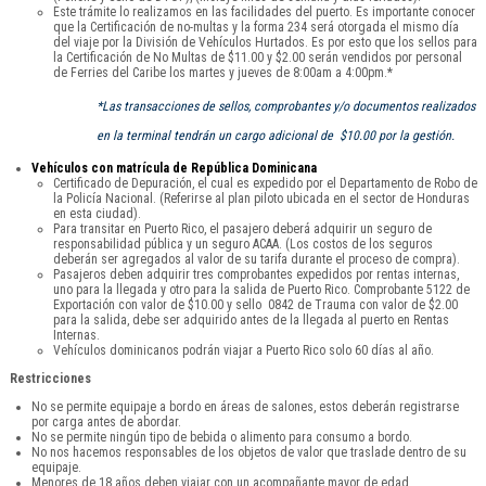
Este trámite lo realizamos en las facilidades del puerto. Es importante conocer
que la Certificación de no-multas y la forma 234 será otorgada el mismo día
del viaje por la División de Vehículos Hurtados. Es por esto que los sellos para
la Certificación de No Multas de $11.00 y $2.00 serán vendidos por personal
de Ferries del Caribe los martes y jueves de 8:00am a 4:00pm.*
*Las transacciones de sellos, comprobantes y/o documentos realizados
en la terminal tendrán un cargo adicional de $10.00 por la gestión.
Vehículos con matrícula de República Dominicana
Certificado de Depuración, el cual es expedido por el Departamento de Robo de
la Policía Nacional. (Referirse al plan piloto ubicada en el sector de Honduras
en esta ciudad).
Para transitar en Puerto Rico, el pasajero deberá adquirir un seguro de
responsabilidad pública y un seguro ACAA. (Los costos de los seguros
deberán ser agregados al valor de su tarifa durante el proceso de compra).
Pasajeros deben adquirir tres comprobantes expedidos por rentas internas,
uno para la llegada y otro para la salida de Puerto Rico. Comprobante 5122 de
Exportación con valor de $10.00 y sello 0842 de Trauma con valor de $2.00
para la salida, debe ser adquirido antes de la llegada al puerto en Rentas
Internas.
Vehículos dominicanos podrán viajar a Puerto Rico solo 60 días al año.
Restricciones
No se permite equipaje a bordo en áreas de salones, estos deberán registrarse
por carga antes de abordar.
No se permite ningún tipo de bebida o alimento para consumo a bordo.
No nos hacemos responsables de los objetos de valor que traslade dentro de su
equipaje.
Menores de 18 años deben viajar con un acompañante mayor de edad.