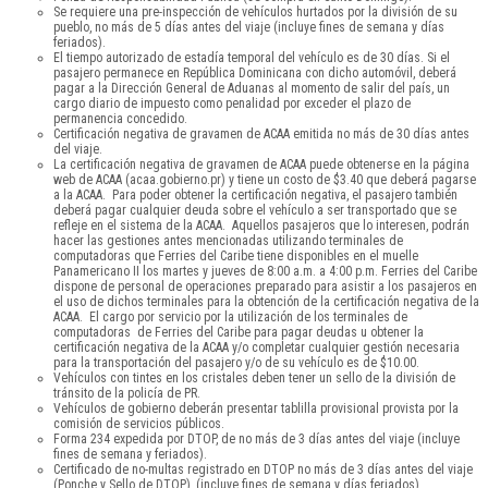
Se requiere una pre-inspección de vehículos hurtados por la división de su
pueblo, no más de 5 días antes del viaje (incluye fines de semana y días
feriados).
El tiempo autorizado de estadía temporal del vehículo es de 30 días. Si el
pasajero permanece en República Dominicana con dicho automóvil, deberá
pagar a la Dirección General de Aduanas al momento de salir del país, un
cargo diario de impuesto como penalidad por exceder el plazo de
permanencia concedido.
Certificación negativa de gravamen de ACAA emitida no más de 30 días antes
del viaje.
La certificación negativa de gravamen de ACAA puede obtenerse en la página
web de ACAA (acaa.gobierno.pr) y tiene un costo de $3.40 que deberá pagarse
a la ACAA. Para poder obtener la certificación negativa, el pasajero también
deberá pagar cualquier deuda sobre el vehículo a ser transportado que se
refleje en el sistema de la ACAA. Aquellos pasajeros que lo interesen, podrán
hacer las gestiones antes mencionadas utilizando terminales de
computadoras que Ferries del Caribe tiene disponibles en el muelle
Panamericano II los martes y jueves de 8:00 a.m. a 4:00 p.m. Ferries del Caribe
dispone de personal de operaciones preparado para asistir a los pasajeros en
el uso de dichos terminales para la obtención de la certificación negativa de la
ACAA. El cargo por servicio por la utilización de los terminales de
computadoras de Ferries del Caribe para pagar deudas u obtener la
certificación negativa de la ACAA y/o completar cualquier gestión necesaria
para la transportación del pasajero y/o de su vehículo es de $10.00.
Vehículos con tintes en los cristales deben tener un sello de la división de
tránsito de la policía de PR.
Vehículos de gobierno deberán presentar tablilla provisional provista por la
comisión de servicios públicos.
Forma 234 expedida por DTOP, de no más de 3 días antes del viaje (incluye
fines de semana y feriados).
Certificado de no-multas registrado en DTOP no más de 3 días antes del viaje
(Ponche y Sello de DTOP), (incluye fines de semana y días feriados).