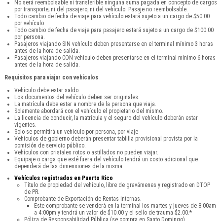
No será reembolsable ni transferible ninguna suma pagada en concepto de cargos
por transporte; ni del pasajero, ni del vehículo. Pasaje no reembolsable.
Todo cambio de fecha de viaje para vehículo estará sujeto a un cargo de $50.00
por vehículo
Todo cambio de fecha de viaje para pasajero estará sujeto a un cargo de $100.00
por persona.
Pasajeros viajando SIN vehículo deben presentarse en el terminal mínimo 3 horas
antes de la hora de salida.
Pasajeros viajando CON vehículo deben presentarse en el terminal mínimo 6 horas
antes de la hora de salida.
Requisitos para viajar con vehículos
Vehículo debe estar saldo
Los documentos del vehículo deben ser originales.
La matrícula debe estar a nombre de la persona que viaja.
Solamente abordará con el vehículo el propietario del mismo.
La licencia de conducir, la matrícula y el seguro del vehículo deberán estar
vigentes.
Solo se permitirá un vehículo por persona, por viaje
Vehículos de gobierno deberán presentar tablilla provisional provista por la
comisión de servicio público.
Vehículos con cristales rotos o astillados no pueden viajar.
Equipaje o carga que esté fuera del vehículo tendrá un costo adicional que
dependerá de las dimensiones de la misma
Vehículos registrados en Puerto Rico
Título de propiedad del vehículo, libre de gravámenes y registrado en DTOP
de PR.
Comprobante de Exportación de Rentas Internas.
Este comprobante se venderá en la terminal los martes y jueves de 8:00am
a 4:00pm y tendrá un valor de $10.00 y el sello de trauma $2.00.*
Póliza de Responsabilidad Pública (se compra en Santo Domingo).