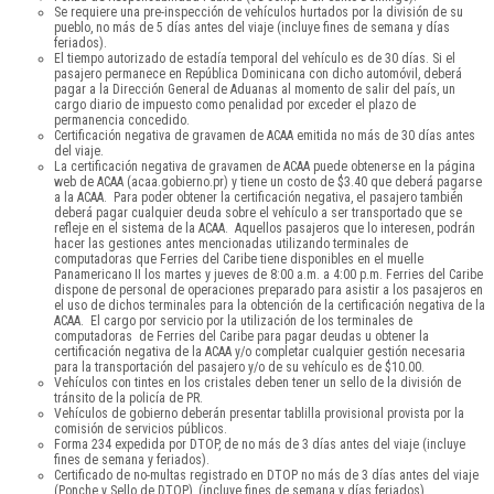
Se requiere una pre-inspección de vehículos hurtados por la división de su
pueblo, no más de 5 días antes del viaje (incluye fines de semana y días
feriados).
El tiempo autorizado de estadía temporal del vehículo es de 30 días. Si el
pasajero permanece en República Dominicana con dicho automóvil, deberá
pagar a la Dirección General de Aduanas al momento de salir del país, un
cargo diario de impuesto como penalidad por exceder el plazo de
permanencia concedido.
Certificación negativa de gravamen de ACAA emitida no más de 30 días antes
del viaje.
La certificación negativa de gravamen de ACAA puede obtenerse en la página
web de ACAA (acaa.gobierno.pr) y tiene un costo de $3.40 que deberá pagarse
a la ACAA. Para poder obtener la certificación negativa, el pasajero también
deberá pagar cualquier deuda sobre el vehículo a ser transportado que se
refleje en el sistema de la ACAA. Aquellos pasajeros que lo interesen, podrán
hacer las gestiones antes mencionadas utilizando terminales de
computadoras que Ferries del Caribe tiene disponibles en el muelle
Panamericano II los martes y jueves de 8:00 a.m. a 4:00 p.m. Ferries del Caribe
dispone de personal de operaciones preparado para asistir a los pasajeros en
el uso de dichos terminales para la obtención de la certificación negativa de la
ACAA. El cargo por servicio por la utilización de los terminales de
computadoras de Ferries del Caribe para pagar deudas u obtener la
certificación negativa de la ACAA y/o completar cualquier gestión necesaria
para la transportación del pasajero y/o de su vehículo es de $10.00.
Vehículos con tintes en los cristales deben tener un sello de la división de
tránsito de la policía de PR.
Vehículos de gobierno deberán presentar tablilla provisional provista por la
comisión de servicios públicos.
Forma 234 expedida por DTOP, de no más de 3 días antes del viaje (incluye
fines de semana y feriados).
Certificado de no-multas registrado en DTOP no más de 3 días antes del viaje
(Ponche y Sello de DTOP), (incluye fines de semana y días feriados).