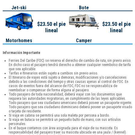
Jet-ski
Bote
$23.50 el pie
$23.50 el pie
lineal
lineal
Motorhomes
Camper
Información Importante
Ferries Del Caribe (FDC) se reserva el derecho de cambio de ruta, sin previo aviso.
En dicho caso el pasajero tendrá derecho a obtener cualquier reembolso de tarifa
que sea aplicable.
Tarifas e Itinerarios están sujeto a cambios sin previo aviso.
El Itinerario de viajes está sujeto a demoras, modificaciones y/o cancelaciones
debido a las condiciones del tiempo y otras causas ajenas al control de FDC. En
casos de eventos fuera del alcance de FDC, FDC no se responsabiliza de
reembolsar o compensar de forma alguna al pasajero.
Todo pasajero de toda nacionalidad, deberá viajar con los documentos que
requiera las autoridades migratorias, en cumplimiento de las leyes aplicables.
Todo pasajero que sea ciudadano americano deberá poseer un pasaporte vigente.
Todo pasajero que sea ciudadano dominicano deberá poseer un pasaporte visado
o tarjeta de residente.
Si viaja en cabina se permitirá una sola maleta por persona a bordo.
Si viaja en butaca se permitirá un pequeño bulto de mano, con sus artículos
personales.
En el buque contamos con área asignada para el viaje de su mascota. Es
responsabilidad del pasajero traer su mascota ubicada en una jaula / (kennel).