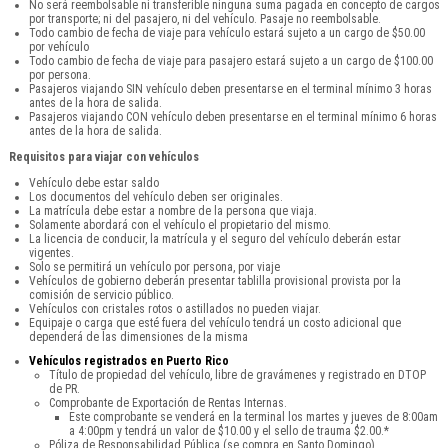
No será reembolsable ni transferible ninguna suma pagada en concepto de cargos
por transporte; ni del pasajero, ni del vehículo. Pasaje no reembolsable.
Todo cambio de fecha de viaje para vehículo estará sujeto a un cargo de $50.00
por vehículo
Todo cambio de fecha de viaje para pasajero estará sujeto a un cargo de $100.00
por persona.
Pasajeros viajando SIN vehículo deben presentarse en el terminal mínimo 3 horas
antes de la hora de salida.
Pasajeros viajando CON vehículo deben presentarse en el terminal mínimo 6 horas
antes de la hora de salida.
Requisitos para viajar con vehículos
Vehículo debe estar saldo
Los documentos del vehículo deben ser originales.
La matrícula debe estar a nombre de la persona que viaja.
Solamente abordará con el vehículo el propietario del mismo.
La licencia de conducir, la matrícula y el seguro del vehículo deberán estar
vigentes.
Solo se permitirá un vehículo por persona, por viaje
Vehículos de gobierno deberán presentar tablilla provisional provista por la
comisión de servicio público.
Vehículos con cristales rotos o astillados no pueden viajar.
Equipaje o carga que esté fuera del vehículo tendrá un costo adicional que
dependerá de las dimensiones de la misma
Vehículos registrados en Puerto Rico
Título de propiedad del vehículo, libre de gravámenes y registrado en DTOP
de PR.
Comprobante de Exportación de Rentas Internas.
Este comprobante se venderá en la terminal los martes y jueves de 8:00am
a 4:00pm y tendrá un valor de $10.00 y el sello de trauma $2.00.*
Póliza de Responsabilidad Pública (se compra en Santo Domingo).