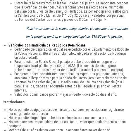
Este trámite lo realizamos en las facilidades del puerto. Es importante conocer
que la Certificación de no-multas y la forma 234 será otorgada el mismo día
del viaje por la División de Vehículos Hurtados. Es por esto que los sellos para
la Certificación de No Multas de $11.00 y $2.00 serán vendidos por personal
de Ferries del Caribe los martes y jueves de 8:00am a 4:00pm.*
*Las transacciones de sellos, comprobantes y/o documentos realizados
en la terminal tendrán un cargo adicional de $10.00 por la gestión.
Vehículos con matrícula de República Dominicana
Certificado de Depuración, el cual es expedido por el Departamento de Robo de
la Policía Nacional. (Referirse al plan piloto ubicada en el sector de Honduras
en esta ciudad).
Para transitar en Puerto Rico, el pasajero deberá adquirir un seguro de
responsabilidad pública y un seguro ACAA. (Los costos de los seguros
deberán ser agregados al valor de su tarifa durante el proceso de compra).
Pasajeros deben adquirir tres comprobantes expedidos por rentas internas,
uno para la llegada y otro para la salida de Puerto Rico. Comprobante 5122 de
Exportación con valor de $10.00 y sello 0842 de Trauma con valor de $2.00
para la salida, debe ser adquirido antes de la llegada al puerto en Rentas
Internas.
Vehículos dominicanos podrán viajar a Puerto Rico solo 60 días al año.
Restricciones
No se permite equipaje a bordo en áreas de salones, estos deberán registrarse
por carga antes de abordar.
No se permite ningún tipo de bebida o alimento para consumo a bordo.
No nos hacemos responsables de los objetos de valor que traslade dentro de su
equipaje.
Menores de 18 años deben viajar con un acompañante mayor de edad.